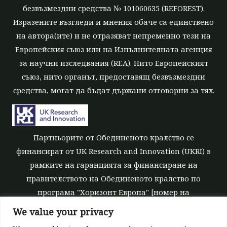
безвъзмездни средства № 101060635 (REFOREST).
Изразените възгледи и мнения обаче са единствено
на автора(ите) и не отразяват непременно тези на
Европейския съюз или на Изпълнителната агенция
за научни изследвания (REA). Нито Европейският
съюз, нито органът, предоставящ безвъзмездни
средства, могат да бъдат държани отговорни за тях.
Партньорите от Обединеното кралство се
финансират от UK Research and Innovation (UKRI) в
рамките на гаранцията за финансиране на
правителството на Обединеното кралство по
програма "Хоризонт Европа" [номер на
безвъзмездните средства 10039700].
We value your privacy