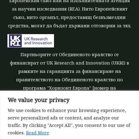
Европейския съюз или на Изпълнителната агенция
за научни изследвания (REA). Нито Европейският
съюз, нито органът, предоставящ безвъзмездни
средства, могат да бъдат държани отговорни за тях.
Партньорите от Обединеното кралство се
финансират от UK Research and Innovation (UKRI) в
рамките на гаранцията за финансиране на
правителството на Обединеното кралство по
програма "Хоризонт Европа" [номер на
безвъзмездните средства 10039700].
We value your privacy
We use cookies to enhance your browsing experience,
serve personalized ads or content, and analyze our
traffic. By clicking "Accept All", you consent to our use of
cookies.
Read More
©All rights reserved 2022-2026 | ReForest project