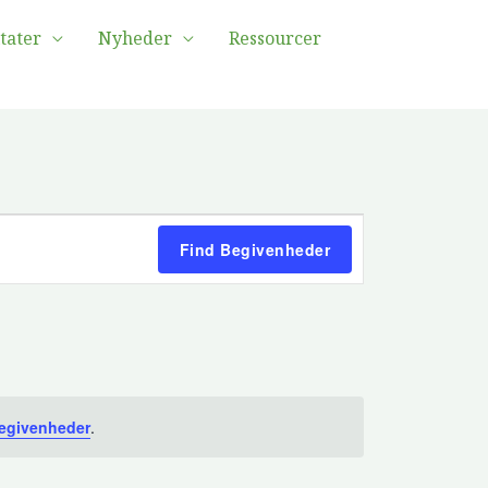
tater
Nyheder
Ressourcer
Begivenhed
Find Begivenheder
Visninger
Navigation
begivenheder
.