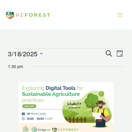
Gå
til
indholdet
3/18/2025
Begivenheder
Begivenhede
Begiv
Søg
Dag
efter
for
Søgning
Visni
Vælg
begivenhe
1:30 pm
marts
og
Navig
dato.
18,
visninger
2025
Navigation