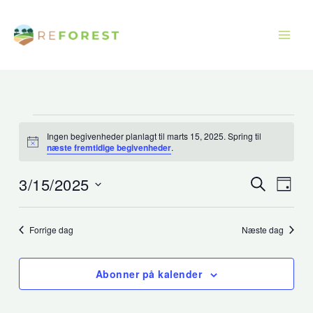
Gå
til
indholdet
Begivenheder
Ingen begivenheder planlagt til marts 15, 2025. Spring til
for
Opsigelse
næste fremtidige begivenheder
.
marts
15,
3/15/2025
Begivenhede
Begiv
Søg
Dag
efter
2025
Søgning
Visni
Vælg
begivenhe
og
Navig
dato.
Forrige dag
Næste dag
visninger
Navigation
Abonner på kalender