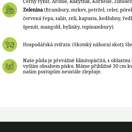
Černý rybíz, Arónie, Rakytník, Kornélie, Zimolez
Zelenina
(Brambory, mrkev, petržel, celer, pórek
červená řepa, salát, zelí, kapusta, kedlubny, řed
špenát, mangold, bylinky, topinambury).
Hospodářská zvířata: (Skotský náhorní skot); Sl
Naše půda je převážně hlinitopísčitá, s oblastmi 
vyšším obsahem písku. Máme přibližně 30 cm kval
našim postupům neustále zlepšuje.