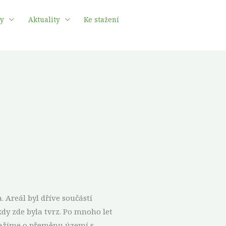
ky
Aktuality
Ke stažení
 Areál byl dříve součástí
kdy zde byla tvrz. Po mnoho let
nažíme o přeměnu území s