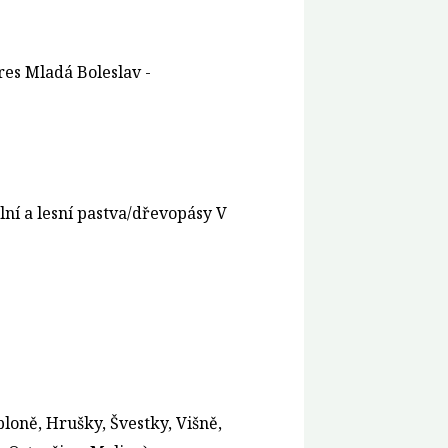
kres Mladá Boleslav -
ální a lesní pastva/dřevopásy V
bloně, Hrušky, Švestky, Višně,