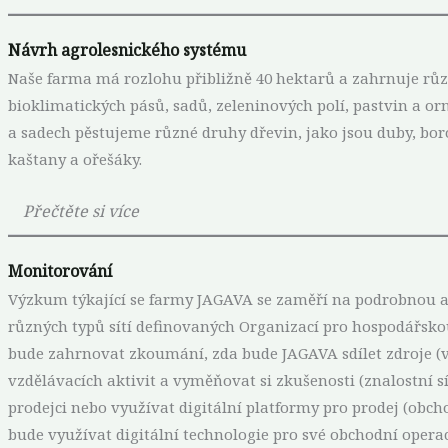
Návrh agrolesnického systému
Naše farma má rozlohu přibližně 40 hektarů a zahrnuje rů
bioklimatických pásů, sadů, zeleninových polí, pastvin a or
a sadech pěstujeme různé druhy dřevin, jako jsou duby, borovi
kaštany a ořešáky.
Přečtěte si více
Monitorování
Výzkum týkající se farmy JAGAVA se zaměří na podrobnou a
různých typů sítí definovaných Organizací pro hospodářskou
bude zahrnovat zkoumání, zda bude JAGAVA sdílet zdroje (vý
vzdělávacích aktivit a vyměňovat si zkušenosti (znalostní sí
prodejci nebo využívat digitální platformy pro prodej (obc
bude využívat digitální technologie pro své obchodní operac