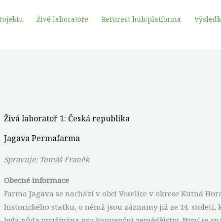
rojektu
Živé laboratoře
ReForest hub/platforma
Výsled
Živá laboratoř 1: Česká republika
Jagava Permafarma
Spravuje: Tomáš Franěk
Obecné
informace
Farma Jagava se nachází v obci Veselice v okrese Kutná Hora.
historického statku, o němž jsou záznamy již ze 14. století, 
byla půda využívána pro konvenční zemědělství. Nyní se s