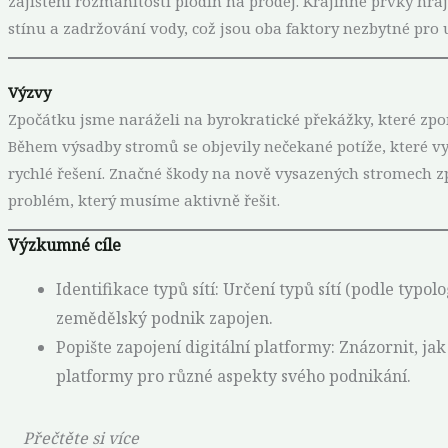
zajištění rozmanitosti plodin na prodej. Krajinné prvky hraj
stínu a zadržování vody, což jsou oba faktory nezbytné pro
Výzvy
Zpočátku jsme naráželi na byrokratické překážky, které zpo
Během výsadby stromů se objevily nečekané potíže, které vyž
rychlé řešení. Značné škody na nově vysazených stromech z
problém, který musíme aktivně řešit.
Výzkumné cíle
Identifikace typů sítí: Určení typů sítí (podle typol
zemědělský podnik zapojen.
Popište zapojení digitální platformy: Znázornit, ja
platformy pro různé aspekty svého podnikání.
Přečtěte si více