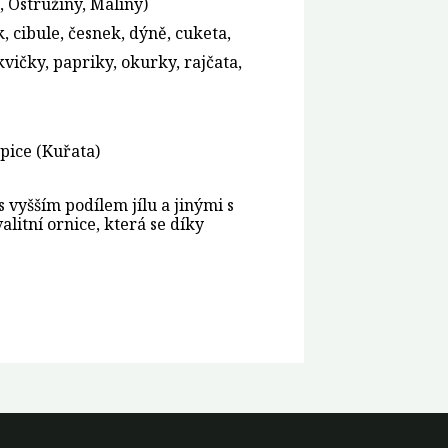
, Ostružiny, Maliny)
, cibule, česnek, dýně, cuketa,
kvičky, papriky, okurky, rajčata,
epice (Kuřata)
s vyšším podílem jílu a jinými s
itní ornice, která se díky