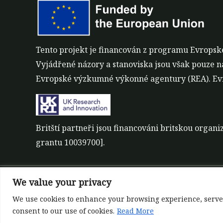
Tento projekt je financován z programu Evropsk
Vyjádřené názory a stanoviska jsou však pouze n
Evropské výzkumné výkonné agentury (REA). Evr
Britští partneři jsou financováni britskou orga
grantu 10039700].
We value your privacy
©All rights reserved 2022-2026 | ReForest projec
Designed and Developed by
Europroject Ltd.
We use cookies to enhance your browsing experience, serve pe
consent to our use of cookies.
Read More