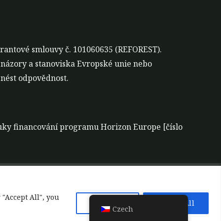
grantové smlouvy č. 101060635 (REFOREST).
 názory a stanoviska Evropské unie nebo
nést odpovědnost.
áruky financování programu Horizon Europe [číslo
 za nástroje
 "Accept All", you
Reject All
Accept All
Czech