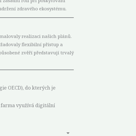
í zásadní roli při poskytování
 udržení zdravého ekosystému.
malovaly realizaci našich plánů.
adovaly flexibilní přístup a
působené zvěří představují trvalý
ogie OECD), do kterých je
k farma využívá digitální