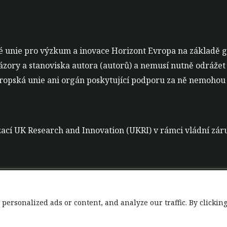
é unie pro výzkum a inovace Horizont Evropa na základě 
ázory a stanoviska autora (autorů) a nemusí nutně odrážet
opská unie ani orgán poskytující podporu za ně nemohou 
nizací UK Research and Innovation (UKRI) v rámci vládní z
t
Zásady zpracování dat
Zřeknutí se odpovědnosti
rsonalized ads or content, and analyze our traffic. By clicking