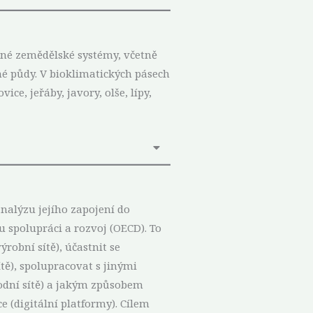
zné zemědělské systémy, včetně
né půdy. V bioklimatických pásech
ce, jeřáby, javory, olše, lípy,
nalýzu jejího zapojení do
 spolupráci a rozvoj (OECD). To
robní sítě), účastnit se
tě), spolupracovat s jinými
hodní sítě) a jakým způsobem
e (digitální platformy). Cílem