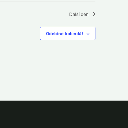
Další den
Odebírat kalendář