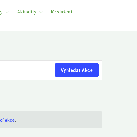
ky
Aktuality
Ke stažení
Navigace
Vyhledat Akce
pro
zobrazení
Akce
ící akce
.