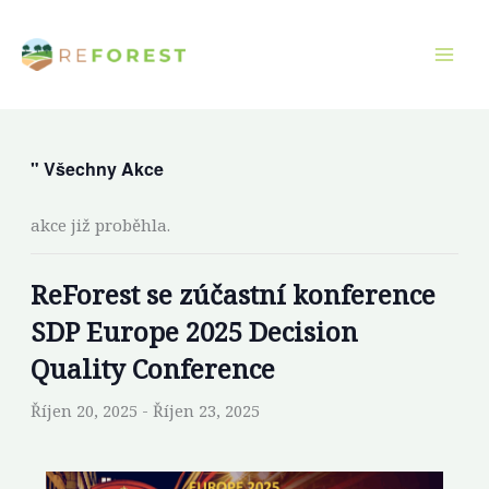
Přeskočit
na
obsah
" Všechny Akce
akce již proběhla.
ReForest se zúčastní konference
SDP Europe 2025 Decision
Quality Conference
Říjen 20, 2025
-
Říjen 23, 2025