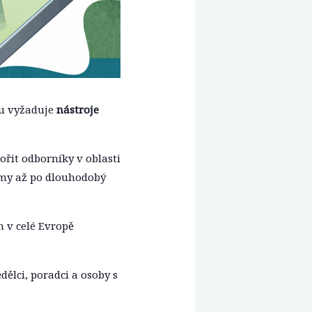
lu vyžaduje
nástroje
řit odborníky v oblasti
rmy až po dlouhodobý
 v celé Evropě
ělci, poradci a osoby s