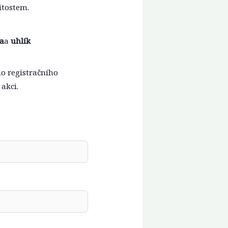
itostem.
a
a
uhlík
ho registračního
akci.