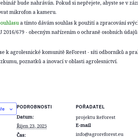
binář bude nahráván. Pokud si nepřejete, abyste se v záz
vat mikrofon a kameru.
souhlasu
a tímto dávám souhlas k použití a zpracování svýc
U 2016/679 - obecným nařízením o ochraně osobních údajů
e k agrolesnické komunitě ReForest - síti odborníků a prak
ýzkumu, poznatků a inovací v oblasti agrolesnictví.
PODROBNOSTI
POŘADATEL
áře
Datum:
projektu ReForest
E-mail
Říjen 23, 2025
info@agroreforest.eu
Čas: