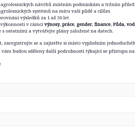
 agrolesnických návrhů místním podmínkám a tržním přílež
grolesnických systémů na míru vaší půdě a cílům
rovnání výsledků za 1 až 50 let
výkonnosti v rámci
výnosy
,
práce
,
gender
,
finance
,
Půda
,
vod
 s ostatními a vytvářejte plány založené na datech.
ast, zaregistrujte se a zajistěte si místo vyplněním jednoduché
i vám budou sděleny další podrobnosti týkající se přístupu na 
!