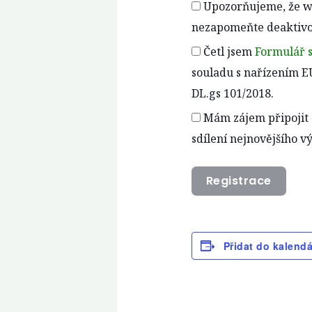
Upozorňujeme, že we
nezapomeňte deaktivo
Četl jsem
Formulář 
souladu s nařízením E
DL.gs 101/2018.
Mám zájem připojit s
sdílení nejnovějšího v
Registrace
Přidat do kalend