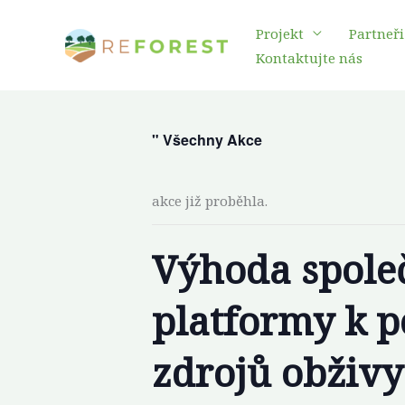
Přeskočit
Projekt
Partneři
na
Kontaktujte nás
obsah
" Všechny Akce
akce již proběhla.
Výhoda společ
platformy k p
zdrojů obživy