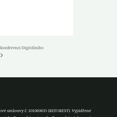
 konferenci Digitálního
ové smlouvy č. 101060635 (REFOREST). Vyjádřené