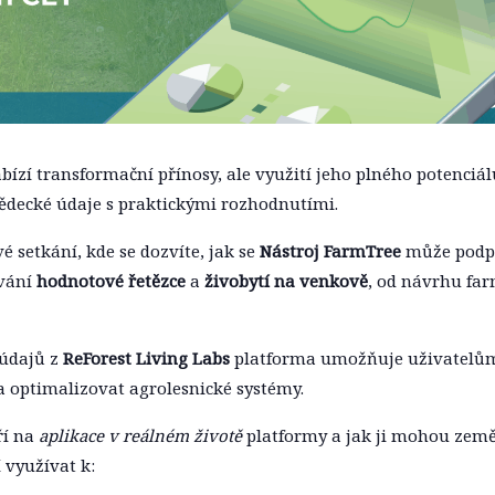
bízí transformační přínosy, ale využití jeho plného potenciá
ědecké údaje s praktickými rozhodnutími.
é setkání, kde se dozvíte, jak se
Nástroj FarmTree
může podpo
ování
hodnotové řetězce
a
živobytí na venkově
, od návrhu fa
 údajů z
ReForest Living Labs
platforma umožňuje uživatelům
a optimalizovat agrolesnické systémy.
ří na
aplikace v reálném životě
platformy a jak ji mohou zeměd
využívat k: