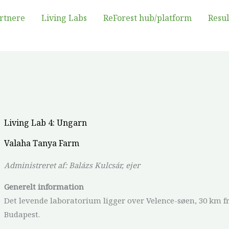
rtnere
Living Labs
ReForest hub/platform
Resul
Living Lab 4: Ungarn
Valaha Tanya Farm
Administreret af: Balázs Kulcsár, ejer
Generelt
information
Det levende laboratorium ligger over Velence-søen, 30 km f
Budapest.