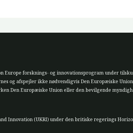
zon Europe forsknings- og innovationsprogram under tilsk
rnes og afspejler ikke nødvendigvis Den Europæiske Union
rken Den Europæiske Union eller den bevilgende myndighe
 and Innovation (UKRI) under den britiske regerings Hori