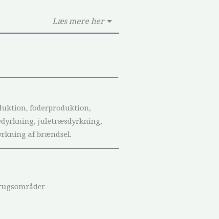
Læs mere her
duktion, foderproduktion,
dyrkning, juletræsdyrkning,
yrkning af brændsel.
brugsområder