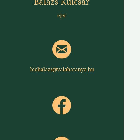
Balázs Kulcsár
ejer
biobalazs@valahatanya.hu