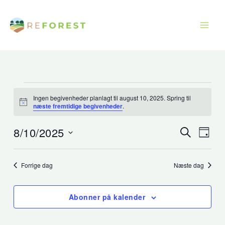
Gå
til
indholdet
Begivenheder
Ingen begivenheder planlagt til august 10, 2025. Spring til
for
Opsigelse
næste fremtidige begivenheder
.
august
10,
8/10/2025
Begivenhede
Begiv
Søg
Dag
efter
2025
Søgning
Visni
Vælg
begivenhe
og
Navig
dato.
Forrige dag
Næste dag
visninger
Navigation
Abonner på kalender