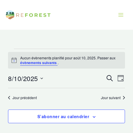
Aller
au
contenu
Évènements
Aucun évènements planifié pour août 10, 2025. Passer aux
for
Avis
évènements suivants
.
août
10,
8/10/2025
Recherche
Navig
Recherche
Jour
2025
et
de
Sélectionnez
navigation
vues
une
Jour précédent
Jour suivant
de
Évèn
date.
vues
S’abonner au calendrier
Évènements