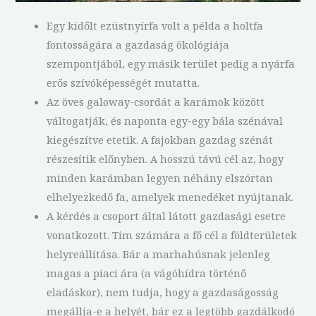
Egy kidőlt ezüstnyírfa volt a példa a holtfa
fontosságára a gazdaság ökológiája
szempontjából, egy másik terület pedig a nyárfa
erős szívóképességét mutatta.
Az öves galoway-csordát a karámok között
váltogatják, és naponta egy-egy bála szénával
kiegészítve etetik. A fajokban gazdag szénát
részesítik előnyben. A hosszú távú cél az, hogy
minden karámban legyen néhány elszórtan
elhelyezkedő fa, amelyek menedéket nyújtanak.
A kérdés a csoport által látott gazdasági esetre
vonatkozott. Tim számára a fő cél a földterületek
helyreállítása. Bár a marhahúsnak jelenleg
magas a piaci ára (a vágóhídra történő
eladáskor), nem tudja, hogy a gazdaságosság
megállja-e a helyét, bár ez a legtöbb gazdálkodó