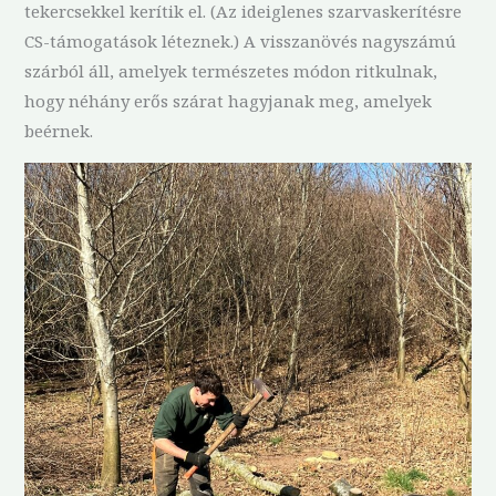
tekercsekkel kerítik el. (Az ideiglenes szarvaskerítésre
CS-támogatások léteznek.) A visszanövés nagyszámú
szárból áll, amelyek természetes módon ritkulnak,
hogy néhány erős szárat hagyjanak meg, amelyek
beérnek.