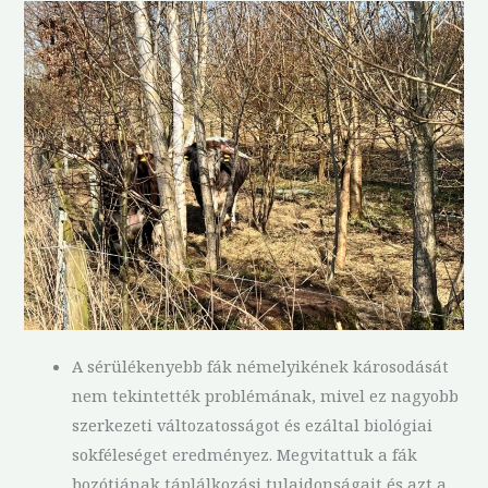
A sérülékenyebb fák némelyikének károsodását
nem tekintették problémának, mivel ez nagyobb
szerkezeti változatosságot és ezáltal biológiai
sokféleséget eredményez. Megvitattuk a fák
bozótjának táplálkozási tulajdonságait és azt a