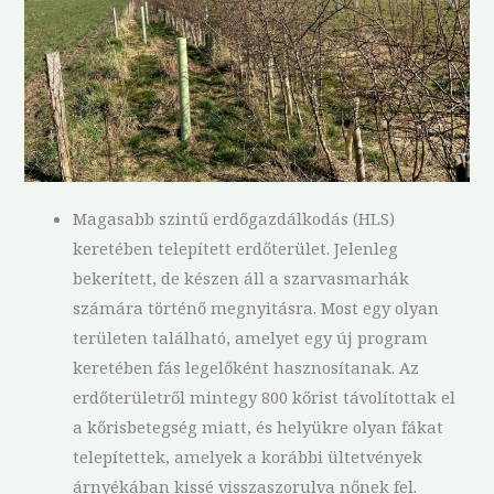
Magasabb szintű erdőgazdálkodás (HLS)
keretében telepített erdőterület. Jelenleg
bekerített, de készen áll a szarvasmarhák
számára történő megnyitásra. Most egy olyan
területen található, amelyet egy új program
keretében fás legelőként hasznosítanak. Az
erdőterületről mintegy 800 kőrist távolítottak el
a kőrisbetegség miatt, és helyükre olyan fákat
telepítettek, amelyek a korábbi ültetvények
árnyékában kissé visszaszorulva nőnek fel.