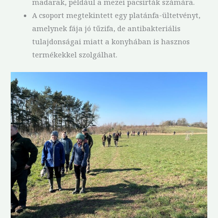
madarak, például a mezei pacsirták számára.
A csoport megtekintett egy platánfa-ültetvényt,
amelynek fája jó tűzifa, de antibakteriális
tulajdonságai miatt a konyhában is hasznos
termékekkel szolgálhat.