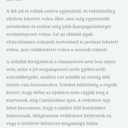
A fák jól el voltak osztva egymástól, és valószínűleg
sűríteni lehetett volna őket, ami még egyenesebb
növekedést és ezáltal még jobb faanyagminőséget
eredményezett volna. Ezt az oldalsó ágak
eltávolítására irányuló metszéssel is javítani lehetett
volna, ami csökkentette volna a csomók számát.
A szűzfák kivágásával a visszanövés nem lesz olyan
erős, mint a jól megalapozott (erős gyökérzetű)
szárzöldségeké, amihez Lee inkább az ország déli
részén van hozzászokva. Érdekes különbség a régiók
között, hogy délen az újulatot nem rágják meg a
szarvasok, míg Cumbriában igen. A védelmet úgy
lehet biztosítani, hogy a széklet fölé hordalékot
halmoznak, ideiglenesen védőrácsot helyeznek rá,
vagy a területet kétszeres magasságú hálós