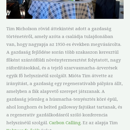
Tim Nicholson rövid áttekintést adott a gazdaság
történetéről, amely azóta a családja tulajdonában
van, hogy nagyapja az 1950-es években megvásárolta.
A gazdaság fejlődése során több szakaszon keresztül
főként szántóföldi növénytermesztést folytatott, nagy
ráfordításokkal, és a tejelő szarvasmarha-árverések
egyik fő helyszínéül szolgált. Mióta Tim átvette az
irányítást, a gazdaság egy regeneratívabb pályára állt,
amelyben a fák alapvető szerepet játszanak. A
gazdaság jelenleg a húsmarha-tenyésztés köré épül,
ahol longhorn és belted galloway fajtákat tartanak, és
a regeneratív gazdálkodásról szóló konferencia
helyszínéül szolgál.
Carbon Calling
. Ez az alapja Tim