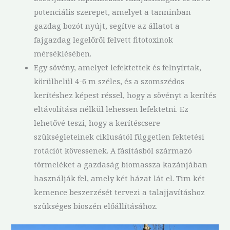
potenciális szerepet, amelyet a tanninban
gazdag bozót nyújt, segítve az állatot a
fajgazdag legelőről felvett fitotoxinok
mérséklésében.
Egy sövény, amelyet lefektettek és felnyírtak,
körülbelül 4-6 m széles, és a szomszédos
kerítéshez képest réssel, hogy a sövényt a kerítés
eltávolítása nélkül lehessen lefektetni. Ez
lehetővé teszi, hogy a kerítéscsere
szükségleteinek ciklusától független fektetési
rotációt kövessenek. A fásításból származó
törmeléket a gazdaság biomassza kazánjában
használják fel, amely két házat lát el. Tim két
kemence beszerzését tervezi a talajjavításhoz
szükséges bioszén előállításához.