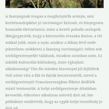
A faanyagnak magas a magfa/nyárfa aránya, ami
kerítésoszlopként jó tartósságot biztosít, és lényegesen
hosszabb élettartamú, mint a kezelt puhafa oszlopok.
(Megjegyezték, hogy a kitermelés évszaka fontos, a tél
sokkal jobb, mint a nyár, amikor a fában lévő nedv
jelentősen csökkenti a faanyag tartósságát). Délen sok
szelídgesztenyefát találunk, északon azonban nem. Ez
inkább kulturális különbség, mint éghajlati
alkalmasság? Tim fái minden bizonnyal jól fejlődtek.
Volt némi vita a fák és fajták beszerzéséről, mivel a
szelídgesztenyét Franciaországban főként diófélék
miatt termesztik. A helyi szelídgesztenye általában
kevesebb, étkezésre alkalmas méretű diót ad, bár
példaként említették, hogy az egyik helyi termőhely jó
diót ad.