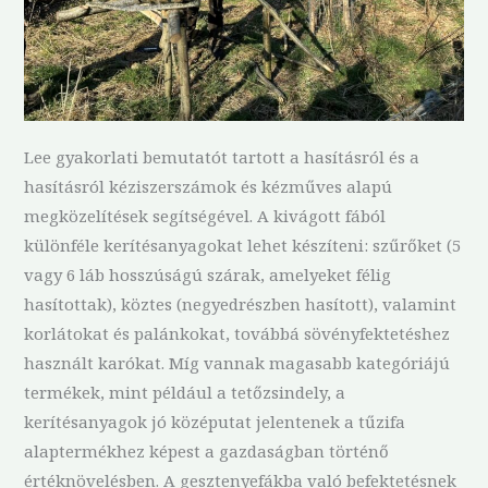
Lee gyakorlati bemutatót tartott a hasításról és a
hasításról kéziszerszámok és kézműves alapú
megközelítések segítségével. A kivágott fából
különféle kerítésanyagokat lehet készíteni: szűrőket (5
vagy 6 láb hosszúságú szárak, amelyeket félig
hasítottak), köztes (negyedrészben hasított), valamint
korlátokat és palánkokat, továbbá sövényfektetéshez
használt karókat. Míg vannak magasabb kategóriájú
termékek, mint például a tetőzsindely, a
kerítésanyagok jó középutat jelentenek a tűzifa
alaptermékhez képest a gazdaságban történő
értéknövelésben. A gesztenyefákba való befektetésnek