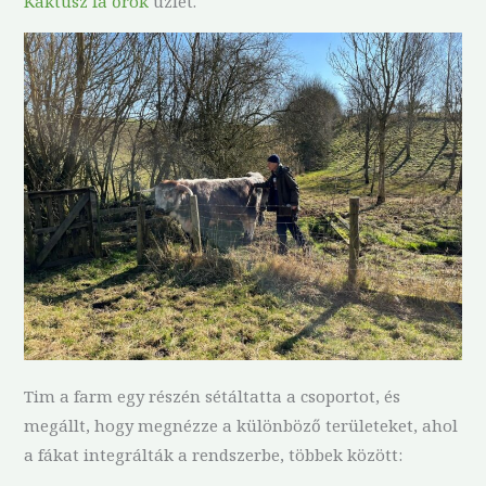
Kaktusz fa őrök
üzlet.
Tim a farm egy részén sétáltatta a csoportot, és
megállt, hogy megnézze a különböző területeket, ahol
a fákat integrálták a rendszerbe, többek között: