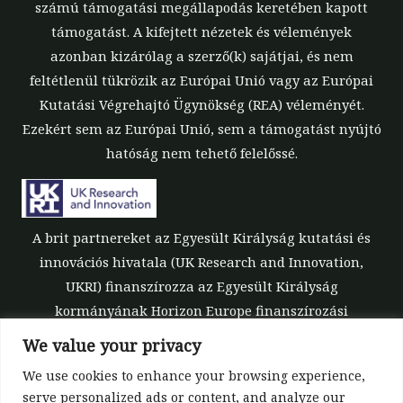
számú támogatási megállapodás keretében kapott
támogatást. A kifejtett nézetek és vélemények
azonban kizárólag a szerző(k) sajátjai, és nem
feltétlenül tükrözik az Európai Unió vagy az Európai
Kutatási Végrehajtó Ügynökség (REA) véleményét.
Ezekért sem az Európai Unió, sem a támogatást nyújtó
hatóság nem tehető felelőssé.
A brit partnereket az Egyesült Királyság kutatási és
innovációs hivatala (UK Research and Innovation,
UKRI) finanszírozza az Egyesült Királyság
kormányának Horizon Europe finanszírozási
garanciája keretében [támogatási szám: 10039700].
We value your privacy
We use cookies to enhance your browsing experience,
serve personalized ads or content, and analyze our