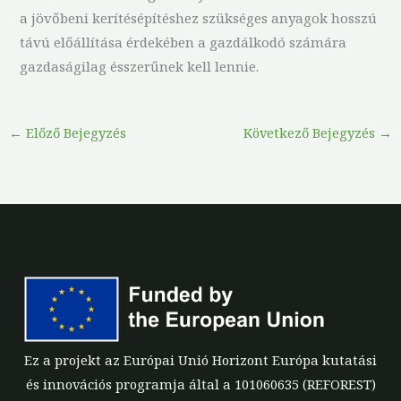
a jövőbeni kerítésépítéshez szükséges anyagok hosszú
távú előállítása érdekében a gazdálkodó számára
gazdaságilag ésszerűnek kell lennie.
←
Előző Bejegyzés
Következő Bejegyzés
→
Ez a projekt az Európai Unió Horizont Európa kutatási
és innovációs programja által a 101060635 (REFOREST)