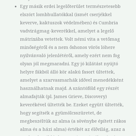
Egy másik erdei legelőterület természetesebb
elszórt lombhullatókkal (ismét cserjékkel
keverve, kaktuszok védelmében) és Cumbria
vadvirágmag-keverékkel, amelyet a legelő
mátrixába vetettek. Volt némi vita a vetőmag
minőségéről és a nem őshonos vörös lóhere
nyilvánvaló jelenlétéről, amely ezért nem fog
olyan jól megmaradni. Egy jó kilátást nyújtó
helyre fákból álló kör alakú fasort ültettek,
amelyet a szarvasmarhák idővel menedékként
használhatnak majd. A szántóföld egy részét
almafajták (pl. James Grieve, Discovery)
keverékével ültették be. Ezeket együtt ültették,
hogy segítsék a gyümölcsszüretet, de
megbeszéltük az alma (a sövénybe épített rákos
alma és a házi alma) értékét az élővilág, azaz a