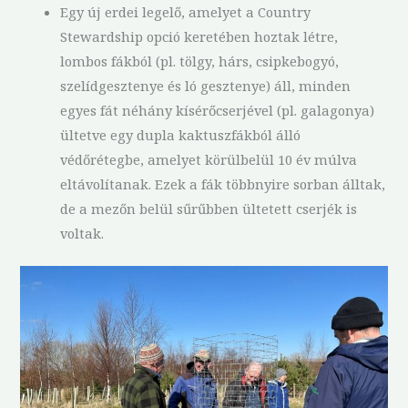
Egy új erdei legelő, amelyet a Country
Stewardship opció keretében hoztak létre,
lombos fákból (pl. tölgy, hárs, csipkebogyó,
szelídgesztenye és ló gesztenye) áll, minden
egyes fát néhány kísérőcserjével (pl. galagonya)
ültetve egy dupla kaktuszfákból álló
védőrétegbe, amelyet körülbelül 10 év múlva
eltávolítanak. Ezek a fák többnyire sorban álltak,
de a mezőn belül sűrűbben ültetett cserjék is
voltak.