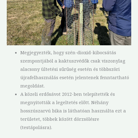
Megjegyezték, hogy szén-dioxid-kibocsátás
szempontjából a kaktuszvédők csak viszonylag
alacsony ültetési sűrűség esetén és többszöri
újrafelhasználás esetén jelentenek fenntartható
megoldást.
A közeli erdősávot 2012-ben telepítették és
megnyitották a legeltetés előtt. Néhány
hosszúszarvú bika is láthatóan használta ezt a
területet, többek között dörzsölésre
(testápolásra).