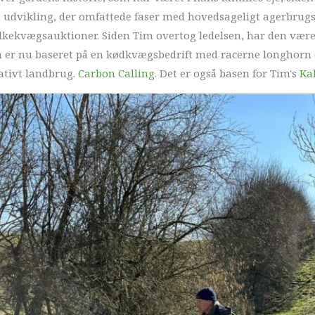
 udvikling, der omfattede faser med hovedsageligt agerbrug
alkekvægsauktioner. Siden Tim overtog ledelsen, har den være
en er nu baseret på en kødkvægsbedrift med racerne longhorn
tivt landbrug.
Carbon Calling
. Det er også basen for Tim's
Ka