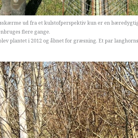
sskærme ud fra et kulstofperspektiv kun er en bæredygtig 
enbruges flere gange.
lev plantet i 2012 og åbnet for græsning. Et par langhornst