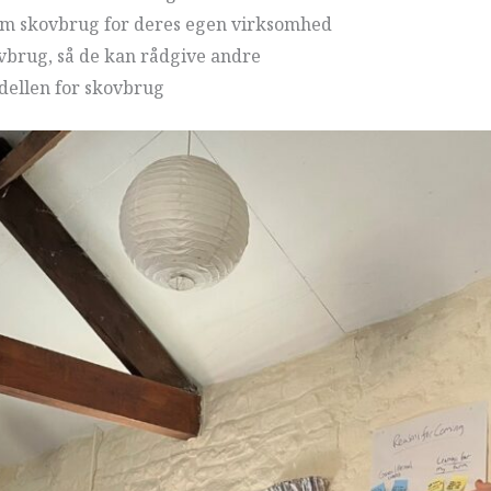
 om skovbrug for deres egen virksomhed
vbrug, så de kan rådgive andre
dellen for skovbrug