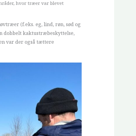
mråder, hvor træer var blevet
ræer (f.eks. eg, lind, røn, sød og
en dobbelt kaktustræbeskyttelse,
ken var der også tættere