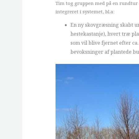
Tim tog gruppen med på en rundtur på
integreret i systemet, bl.a:
En ny skovgræsning skabt und
hestekastanje), hvert træ pl
som vil blive fjernet efter c
bevoksninger af plantede bu