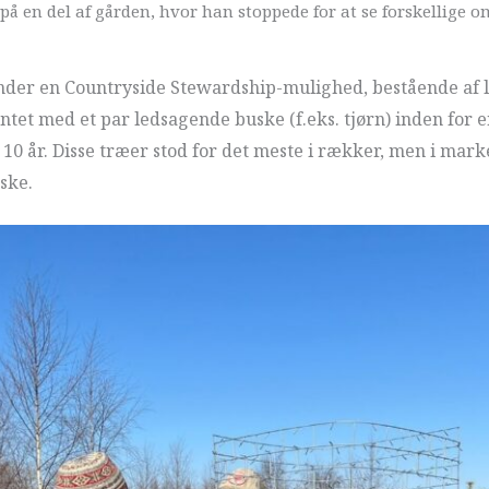
 en del af gården, hvor han stoppede for at se forskellige o
er en Countryside Stewardship-mulighed, bestående af løvt
antet med et par ledsagende buske (f.eks. tjørn) inden for 
a. 10 år. Disse træer stod for det meste i rækker, men i mar
ske.