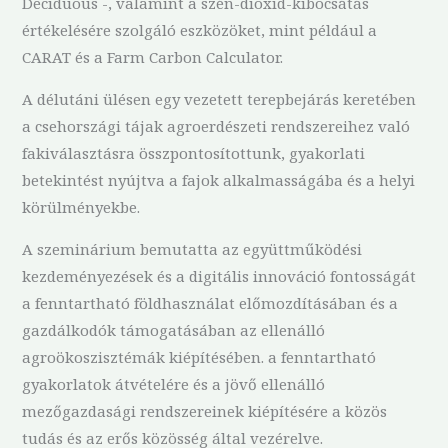
Deciduous -, valamint a szén-dioxid-kibocsátás
értékelésére szolgáló eszközöket, mint például a
CARAT és a Farm Carbon Calculator.
A délutáni ülésen egy vezetett terepbejárás keretében
a csehországi tájak agroerdészeti rendszereihez való
fakiválasztásra összpontosítottunk, gyakorlati
betekintést nyújtva a fajok alkalmasságába és a helyi
körülményekbe.
A szeminárium bemutatta az együttműködési
kezdeményezések és a digitális innováció fontosságát
a fenntartható földhasználat előmozdításában és a
gazdálkodók támogatásában az ellenálló
agroökoszisztémák kiépítésében. a fenntartható
gyakorlatok átvételére és a jövő ellenálló
mezőgazdasági rendszereinek kiépítésére a közös
tudás és az erős közösség által vezérelve.