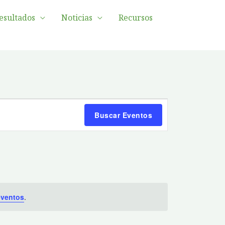
esultados
Noticias
Recursos
Navegación
Buscar Eventos
de
vistas
de
Evento
eventos
.