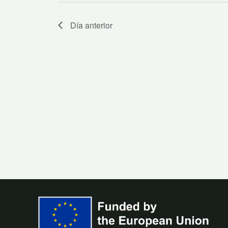
palabra
clave.
Día anterior