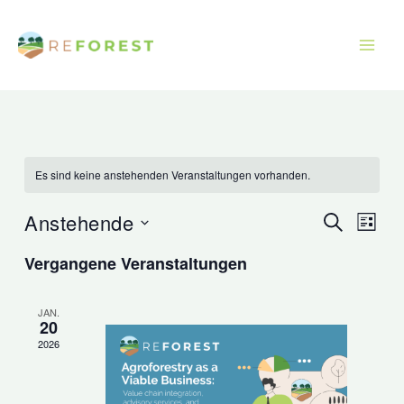
Zum
Inhalt
springen
Es sind keine anstehenden Veranstaltungen vorhanden.
Anstehende
Veranstaltu
Veran
Suche
Liste
Suche
Ansic
Datum
Vergangene Veranstaltungen
und
Navig
wählen.
Ansichten,
JAN.
Navigation
20
2026