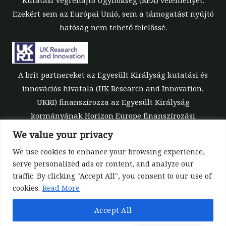
Kutatási Végrehajtó Ügynökség (REA) véleményét.
Ezekért sem az Európai Unió, sem a támogatást nyújtó
hatóság nem tehető felelőssé.
A brit partnereket az Egyesült Királyság kutatási és
innovációs hivatala (UK Research and Innovation,
UKRI) finanszírozza az Egyesült Királyság
kormányának Horizon Europe finanszírozási
garanciája keretében [támogatási szám: 10039700].
We value your privacy
We use cookies to enhance your browsing experience,
serve personalized ads or content, and analyze our
traffic. By clicking "Accept All", you consent to our use of
cookies.
Read More
©All rights reserved 2022-2026 | ReForest project
Accept All
Designed and Developed by
Europroject Ltd.