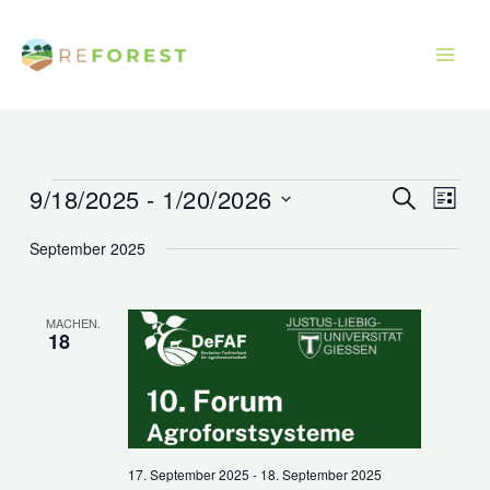
Zum
Inhalt
springen
9/18/2025
 - 
1/20/2026
Veranstaltungen
Veranstaltu
Veran
Suche
Liste
Suche
Ansic
Datum
September 2025
und
Navig
wählen.
Ansichten,
Navigation
MACHEN.
18
17. September 2025
-
18. September 2025