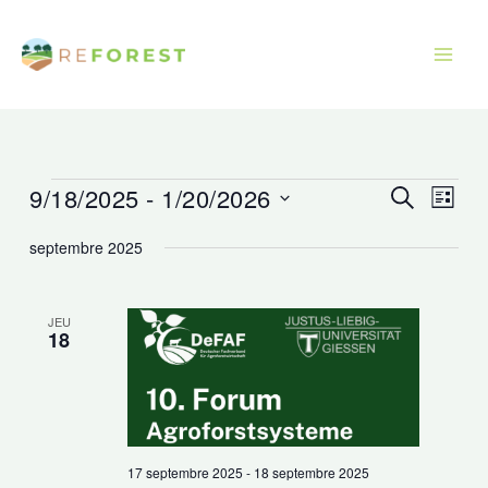
Aller
au
contenu
9/18/2025
 - 
1/20/2026
Évènements
Recherche
Navig
Recherche
Liste
et
de
Sélectionnez
septembre 2025
navigation
vues
une
de
Évèn
date.
vues
JEU
18
Évènements
17 septembre 2025
-
18 septembre 2025