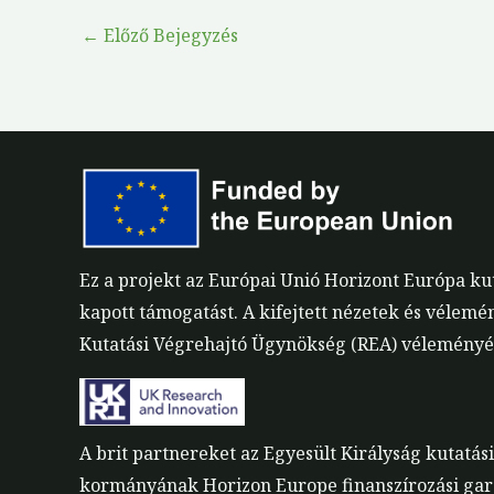
←
Előző Bejegyzés
Ez a projekt az Európai Unió Horizont Európa k
kapott támogatást. A kifejtett nézetek és vélemé
Kutatási Végrehajtó Ügynökség (REA) véleményét.
A brit partnereket az Egyesült Királyság kutatás
kormányának Horizon Europe finanszírozási gara