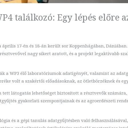
4 találkozó: Egy lépés előre a
 április 17-én és 18-án került sor Koppenhágában, Dániában.
e résztvevővel nagy sikert aratott, és a projekt legaktívabb sz
ssák a WP3 élő laboratóriumok adatigényét, valamint az adat
eréke volt a szakértői előadásoknak, az ötletbörzéknek és eg
 tett látogatás lehetőséget biztosított a résztvevők számár
datgyűjtés gyakorlati szempontjainak és az agroerdészeti re
ógia és a gépi tanulás adatgyűjtésben való felhasználásával
téma-szolgáltatások értékelésére szolgáló mesterséges intell