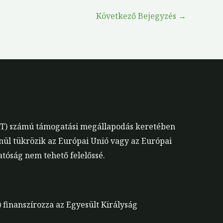
Következő Bejegyzés
→
EST) számú támogatási megállapodás keretében
enül tükrözik az Európai Unió vagy az Európai
tóság nem tehető felelőssé.
 finanszírozza az Egyesült Királyság