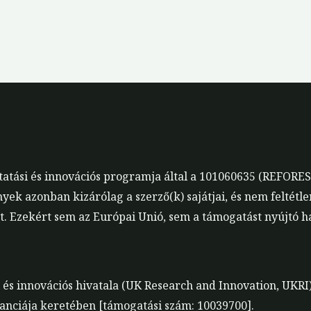
utatási és innovációs programja által a 101060635 (REFOR
nyek azonban kizárólag a szerző(k) sajátjai, és nem feltétl
 Ezekért sem az Európai Unió, sem a támogatást nyújtó ha
i és innovációs hivatala (UK Research and Innovation, UKRI)
nciája keretében [támogatási szám: 10039700].