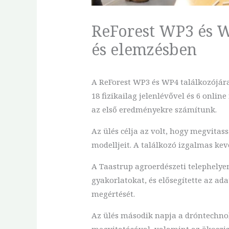
ReForest WP3 és WP
és elemzésben
A ReForest WP3 és WP4 találkozójára
18 fizikailag jelenlévővel és 6 onlin
az első eredményekre számítunk.
Az ülés célja az volt, hogy megvita
modelljeit. A találkozó izgalmas kev
A Taastrup agroerdészeti telephelyen
gyakorlatokat, és elősegítette az a
megértését.
Az ülés második napja a dróntechnol
megvitatásával, valamint az ökoszisz