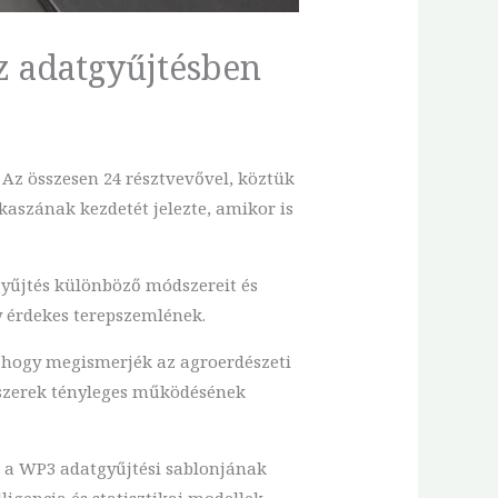
z adatgyűjtésben
 Az összesen 24 résztvevővel, köztük
akaszának kezdetét jelezte, amikor is
gyűjtés különböző módszereit és
y érdekes terepszemlének.
a, hogy megismerjék az agroerdészeti
ndszerek tényleges működésének
, a WP3 adatgyűjtési sablonjának
igencia és statisztikai modellek