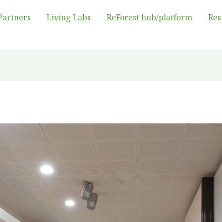
Partners
Living Labs
ReForest hub/platform
Res