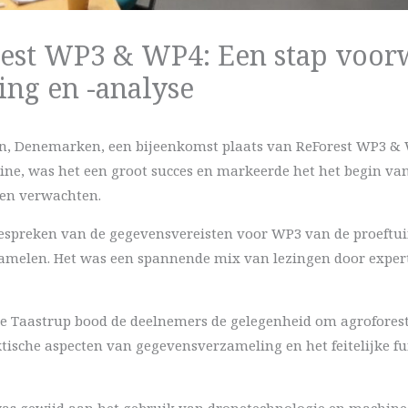
est WP3 & WP4: Een stap voorw
ng en -analyse
n, Denemarken, een bijeenkomst plaats van ReForest WP3 & W
ine, was het een groot succes en markeerde het het begin van
ten verwachten.
bespreken van de gegevensvereisten voor WP3 van de proeftu
amelen. Het was een spannende mix van lezingen door expert
ie Taastrup bood de deelnemers de gelegenheid om agroforest
tische aspecten van gegevensverzameling en het feitelijke f
as gewijd aan het gebruik van dronetechnologie en machine 