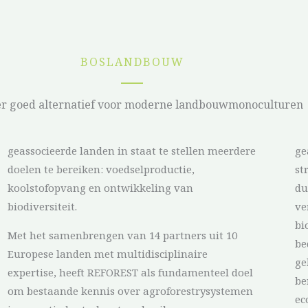
BOSLANDBOUW
er goed alternatief voor moderne landbouwmonoculturen
geassocieerde landen in staat te stellen meerdere
ge
doelen te bereiken: voedselproductie,
st
koolstofopvang en ontwikkeling van
du
biodiversiteit.
ve
bi
Met het samenbrengen van 14 partners uit 10
be
Europese landen met multidisciplinaire
ge
expertise, heeft REFOREST als fundamenteel doel
be
om bestaande kennis over agroforestrysystemen
ec