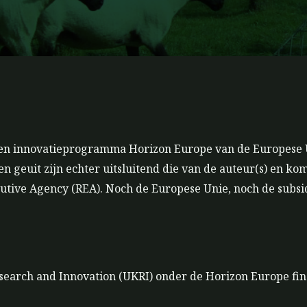
g
b
r
e
a
m
s- en innovatieprogramma Horizon Europe van de Europese
geuit zijn echter uitsluitend die van de auteur(s) en ko
utive Agency (REA). Noch de Europese Unie, noch de subsi
search and Innovation (UKRI) onder de Horizon Europe fin