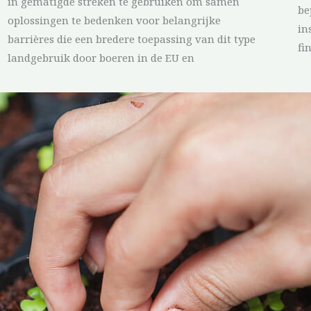
in gematigde streken te gebruiken om samen
be
oplossingen te bedenken voor belangrijke
in
barrières die een bredere toepassing van dit type
fi
landgebruik door boeren in de EU en