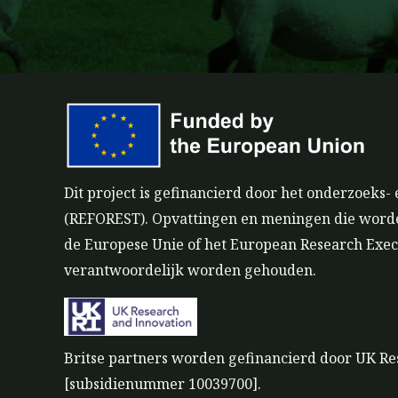
d
o
i
o
n
k
Dit project is gefinancierd door het onderzoek
(REFOREST). Opvattingen en meningen die worden 
de Europese Unie of het European Research Exec
verantwoordelijk worden gehouden.
Britse partners worden gefinancierd door UK Re
[subsidienummer 10039700].