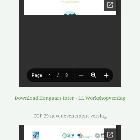
Download Hongaars Inter - LL Workshopverslag
COP 29 nevenevenement verslag