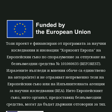
Този проект е финансиран от програмата за научни
изследвания и иновации "Хоризонт Европа" на
Европейския съюз по споразумение за отпускане на
безвъзмездни средства № 101060635 (REFOREST).
Изразените възгледи и мнения обаче са единствено
на автора(ите) и не отразяват непременно тези на
Европейския съюз или на Изпълнителната агенция
за научни изследвания (REA). Нито Европейският
съюз, нито органът, предоставящ безвъзмездни
средства, могат да бъдат държани отговорни за тях.