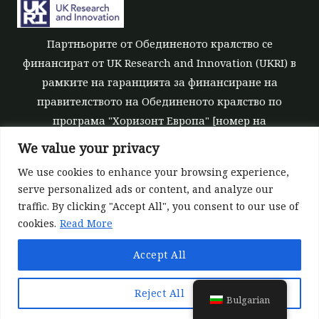
Партньорите от Обединеното кралство се
финансират от UK Research and Innovation (UKRI) в
рамките на гаранцията за финансиране на
правителството на Обединеното кралство по
програма "Хоризонт Европа" [номер на
безвъзмездните средства 10039700].
We value your privacy
We use cookies to enhance your browsing experience,
serve personalized ads or content, and analyze our
traffic. By clicking "Accept All", you consent to our use of
cookies.
Read More
©All rights reserved 2022-2026 | ReForest project
Accept All
Designed and Developed by
Europroject Ltd.
Данни
Отказ от отговорност за инструменти
Reject All
Bulgarian