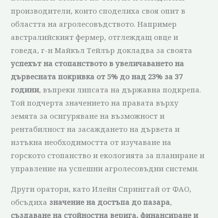
производители, които споделиха своя опит в
областта на агролесовъдството. Например
австралийският фермер, отглеждащ овце и
говеда, г-н Майкъл Тейлър докладва за своята
успехът на стопанството в увеличаването на
дървесната покривка от 5% до над 23% за 37
години
, въпреки липсата на държавна подкрепа.
Той подчерта значението на правата върху
земята за осигуряване на възможност и
рентабилност на засаждането на дървета и
изтъкна необходимостта от изучаване на
горското стопанство и екологията за планиране и
управление на успешни агролесовъдни системи.
Други оратори, като Илейн Спринггай от ФАО,
обсъдиха
значение на достъпа до пазара
,
създаване на стойностна верига, финансиране и