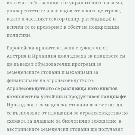
включат собствениците и управителите на земи,
университетите и изследователските центрове,
както и частният сектор (напр. разсадници) и
всички те се превърнат в обект на подкрепящи
политики.
Европейски правителствени служители от
Австрия и Ирландия докладваха за плановете си
да въведат образователни програми за
земеделските стопани и механизми за
финансиране на агролесовъдството.
Агролесовъдството се разглежда като ключов
компонент на устойчив и продуктивен ландшафт.
Ирландските земеделски стопани вече могат да
се възползват от плащания за агролесовъдство по
схемата за плащане за биологично земеделие, а
австрийските земеделски стопани ще получават