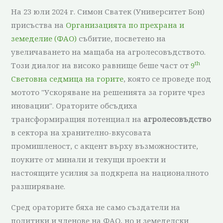
На 23 юли 2024 г. Симон Сватек (Университет Бон)
присъства на
Организацията по прехрана и
земеделие (ФАО)
събитие, посветено на
увеличаването на мащаба на агролесовъдството.
th
Този диалог на високо равнище беше част от
9
Световна седмица на горите
, която се проведе под
мотото "Ускоряване на решенията за горите чрез
иновации". Ораторите обсъдиха
трансформиращия потенциал на
агролесовъдство
в сектора на хранително-вкусовата
промишленост, с акцент върху възможностите,
поуките от минали и текущи проекти и
настоящите усилия за подкрепа на националното
разширяване.
Сред ораторите бяха не само създатели на
политики и членове на ФАО, но и земеделски