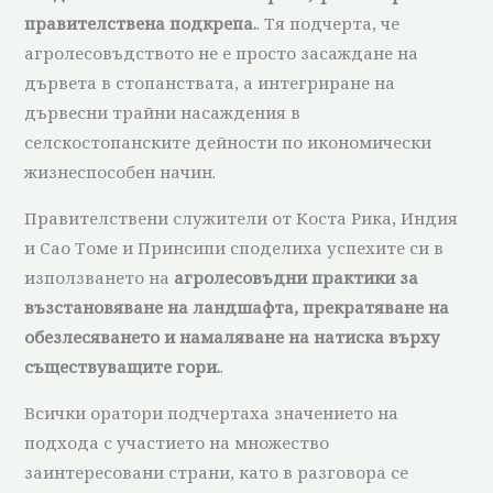
правителствена подкрепа.
. Тя подчерта, че
агролесовъдството не е просто засаждане на
дървета в стопанствата, а интегриране на
дървесни трайни насаждения в
селскостопанските дейности по икономически
жизнеспособен начин.
Правителствени служители от Коста Рика, Индия
и Сао Томе и Принсипи споделиха успехите си в
използването на
агролесовъдни практики за
възстановяване на ландшафта, прекратяване на
обезлесяването и намаляване на натиска върху
съществуващите гори.
.
Всички оратори подчертаха значението на
подхода с участието на множество
заинтересовани страни, като в разговора се