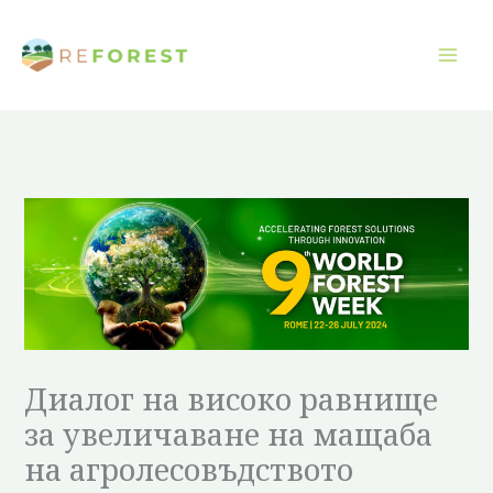
Преминаване
към
съдържанието
Диалог на високо равнище
за увеличаване на мащаба
на агролесовъдството