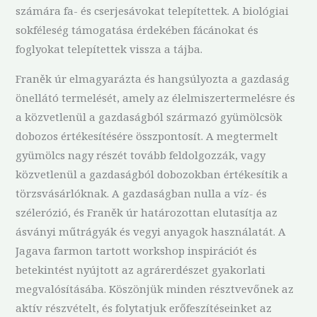
számára fa- és cserjesávokat telepítettek. A biológiai
sokféleség támogatása érdekében fácánokat és
foglyokat telepítettek vissza a tájba.
Franěk úr elmagyarázta és hangsúlyozta a gazdaság
önellátó termelését, amely az élelmiszertermelésre és
a közvetlenül a gazdaságból származó gyümölcsök
dobozos értékesítésére összpontosít. A megtermelt
gyümölcs nagy részét tovább feldolgozzák, vagy
közvetlenül a gazdaságból dobozokban értékesítik a
törzsvásárlóknak. A gazdaságban nulla a víz- és
szélerózió, és Franěk úr határozottan elutasítja az
ásványi műtrágyák és vegyi anyagok használatát. A
Jagava farmon tartott workshop inspirációt és
betekintést nyújtott az agrárerdészet gyakorlati
megvalósításába. Köszönjük minden résztvevőnek az
aktív részvételt, és folytatjuk erőfeszítéseinket az