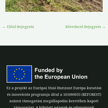
←
Előző Bejegyzés
Következő Bejegyzés
→
Ez a projekt az Európai Unió Horizont Európa kutatási
és innovációs programja által a 101060635 (REFOREST)
számú támogatási megállapodás keretében kapott
támogatást. A kifejtett nézetek és vélemények