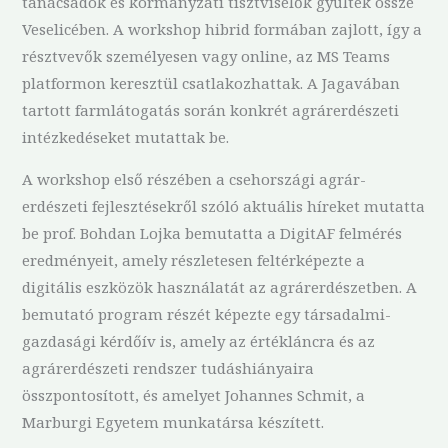
tanácsadók és kormányzati tisztviselők gyűltek össze
Veselicében. A workshop hibrid formában zajlott, így a
résztvevők személyesen vagy online, az MS Teams
platformon keresztül csatlakozhattak. A Jagavában
tartott farmlátogatás során konkrét agrárerdészeti
intézkedéseket mutattak be.
A workshop első részében a csehországi agrár-
erdészeti fejlesztésekről szóló aktuális híreket mutatta
be prof. Bohdan Lojka bemutatta a DigitAF felmérés
eredményeit, amely részletesen feltérképezte a
digitális eszközök használatát az agrárerdészetben. A
bemutató program részét képezte egy társadalmi-
gazdasági kérdőív is, amely az értékláncra és az
agrárerdészeti rendszer tudáshiányaira
összpontosított, és amelyet Johannes Schmit, a
Marburgi Egyetem munkatársa készített.