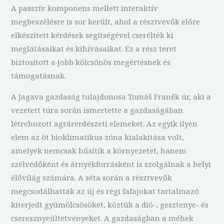
A passzív komponens mellett interaktív
megbeszélésre is sor került, ahol a résztvevők előre
elkészített kérdések segítségével cserélték ki
meglátásaikat és kihívásaikat. Ez a rész teret
biztosított a jobb kölcsönös megértésnek és
támogatásnak.
A Jagava gazdaság tulajdonosa Tomáš Franěk úr, aki a
vezetett túra során ismertette a gazdaságában
létrehozott agrárerdészeti elemeket. Az egyik ilyen
elem az öt bioklimatikus zóna kialakítása volt,
amelyek nemcsak hűsítik a környezetet, hanem
szélvédőként és árnyékforrásként is szolgálnak a helyi
élővilág számára. A séta során a résztvevők
megcsodálhatták az új és régi fafajokat tartalmazó
kiterjedt gyümölcsösöket, köztük a dió-, gesztenye- és
cseresznyeültetvényeket. A gazdaságban a méhek