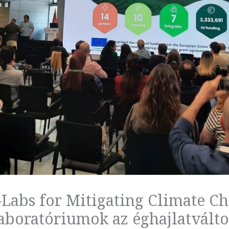
-Labs for Mitigating Climate C
laboratóriumok az éghajlatvált