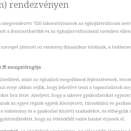
n) rendezvényen
ban megrendezett "Élő laboratóriumok az éghajlatváltozás mé
lt a fenntarthatóbb és az éghajlatváltozással szemben ellen
szerepet játszott az esemény dinamikus vitáinak, a tudáscs
ik fő mozgatórugója
zelítést, mint az éghajlati megoldások fejlesztésének, tesz
gazi ereje abban rejlik, hogy lehetővé teszi a tapasztalatok m
at hoz létre. Ahelyett, hogy a sikeres gyakorlatokat egyszer
nak az egyes régiók egyedi környezeti, társadalmi és gazdasá
 a tudomány és a gyakorlat közötti szakadékot, és elősegítik a
gyüttműködést, hogy az ötletekből valós hatást érjenek el.
oportok
, az akadályok azonosítása, az elősegítők elemzése 