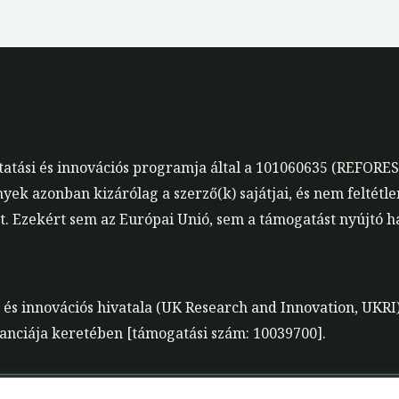
utatási és innovációs programja által a 101060635 (REFOR
nyek azonban kizárólag a szerző(k) sajátjai, és nem feltétl
 Ezekért sem az Európai Unió, sem a támogatást nyújtó ha
i és innovációs hivatala (UK Research and Innovation, UKRI)
nciája keretében [támogatási szám: 10039700].