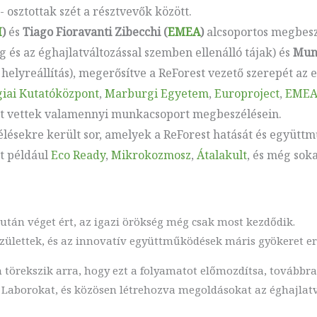
 osztottak szét a résztvevők között.
H
)
és
Tiago Fioravanti Zibecchi (
EMEA
)
alcsoportos megbesz
és az éghajlatváltozással szemben ellenálló tájak) és
Mun
helyreállítás), megerősítve a ReForest vezető szerepét az
giai Kutatóközpont
,
Marburgi Egyetem
,
Europroject
,
EME
zt vettek valamennyi munkacsoport megbeszélésein.
élésekre került sor, amelyek a ReForest hatását és együtt
nt például
Eco Ready
,
Mikrokozmosz
,
Átalakult
, és még sok
után véget ért, az igazi örökség még csak most kezdődik.
k születtek, és az innovatív együttműködések máris gyökeret e
n törekszik arra, hogy ezt a folyamatot előmozdítsa, továbbra
 Laborokat, és közösen létrehozva megoldásokat az éghajlatv