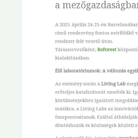
a mezőgazdaságba
A 2025. április 24-25-én Barceloná
című rendezvény fontos mérföldkő vo
rendszer felé vezető úton.
Társszervezőként,
ReForest
központi 
kialakításában.
Élő laboratóriumok: A változás egy
Az esemény során a
Living Lab
megkö
erőteljes katalizátorát emelték ki. I
körülményekhez igazított megoldások
másikra, a Living Labs az innovációk
összpontosítanak. Ezáltal áthidalják
döntéshozók és közösségek közötti e
A résztvevők kis, interaktív
munkacs