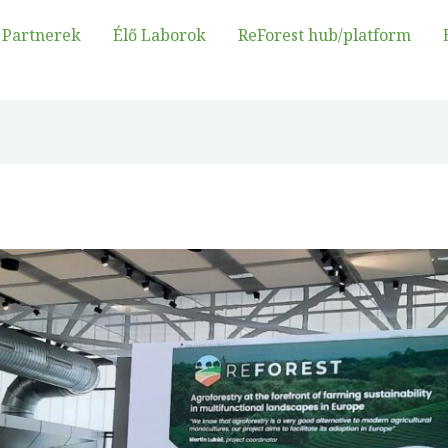
Partnerek
Élő Laborok
ReForest hub/platform