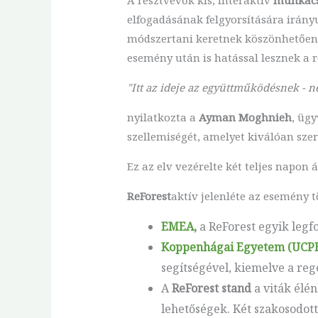
elfogadásának felgyorsítására irányu
módszertani keretnek köszönhetően 
esemény után is hatással lesznek a r
"Itt az ideje az együttműködésnek - n
nyilatkozta a
Ayman Moghnieh
, üg
szellemiségét, amelyet kiválóan sze
Ez az elv vezérelte két teljes napon 
ReForest
aktív jelenléte az esemény
EMEA
,
a ReForest egyik legf
Koppenhágai Egyetem (UCP
segítségével, kiemelve a re
A
ReForest stand
a viták élén
lehetőségek. Két szakosodot