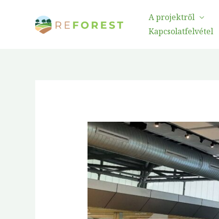
Ugrás
A projektről
a
Kapcsolatfelvétel
tartalomra