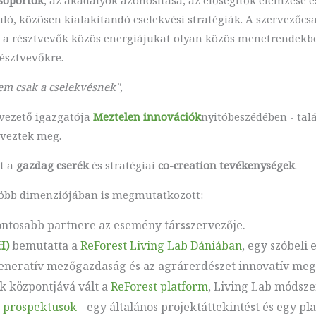
ló, közösen kialakítandó cselekvési stratégiák. A szervezőcsap
a résztvevők közös energiájukat olyan közös menetrendekbe 
észtvevőkre.
em csak a cselekvésnek",
yvezető igazgatója
Meztelen innovációk
nyitóbeszédében - ta
rveztek meg.
át a
gazdag cserék
és stratégiai
co-creation tevékenységek
.
 több dimenziójában is megmutatkozott:
ontosabb partnere az esemény társszervezője.
H)
bemutatta a
ReForest Living Lab Dániában
, egy szóbeli
generatív mezőgazdaság és az agrárerdészet innovatív megk
k központjává vált a
ReForest platform
, Living Lab módsze
t
prospektusok
- egy általános projektáttekintést és egy pl