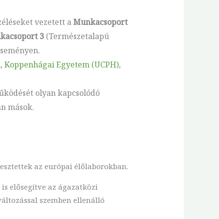
éléseket vezetett a
Munkacsoport
kacsoport 3
(Természetalapú
 eseményen.
A
,
Koppenhágai Egyetem (UCPH)
,
működését olyan kapcsolódó
an mások.
resztettek az európai élőlaborokban.
 is elősegítve az ágazatközi
áltozással szemben ellenálló