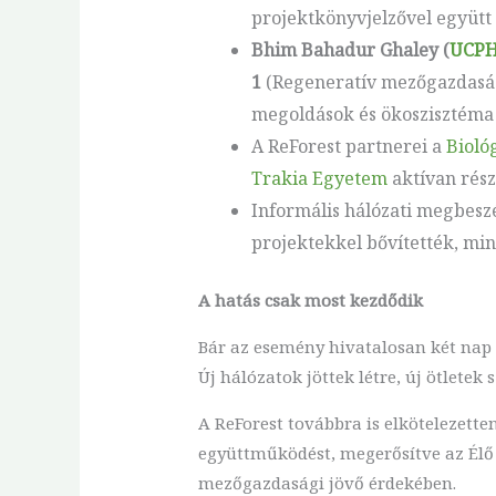
projektkönyvjelzővel együtt -
Bhim Bahadur Ghaley (
UCP
1
(Regeneratív mezőgazdaság 
megoldások és ökoszisztéma 
A ReForest partnerei a
Bioló
Trakia Egyetem
aktívan rés
Informális hálózati megbesz
projektekkel bővítették, mi
A hatás csak most kezdődik
Bár az esemény hivatalosan két nap 
Új hálózatok jöttek létre, új ötlete
A ReForest továbbra is elkötelezette
együttműködést, megerősítve az Élő
mezőgazdasági jövő érdekében.