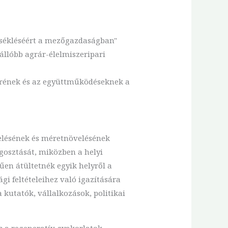
rsékléséért a mezőgazdaságban"
állóbb agrár-élelmiszeripari
erének és az együttműködéseknek a
telésének és méretnövelésének
egosztását, miközben a helyi
űen átültetnék egyik helyről a
gi feltételeihez való igazítására
 kutatók, vállalkozások, politikai
és a regeneratív gyakorlatok