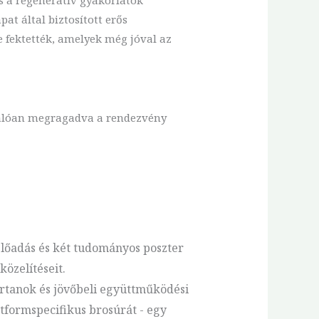
at által biztosított erős
fektették, amelyek még jóval az
lálóan megragadva a rendezvény
 előadás és két tudományos poszter
özelítéseit.
rtanok és jövőbeli együttműködési
atformspecifikus brosúrát - egy