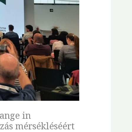
hange in
ozás mérsékléséért