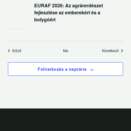
EURAF 2026: Az agrárerdészet
fejlesztése az emberekért és a
bolygóért
Események
Esemén
Előző
Ma
Következő
Feliratkozás a naptárra