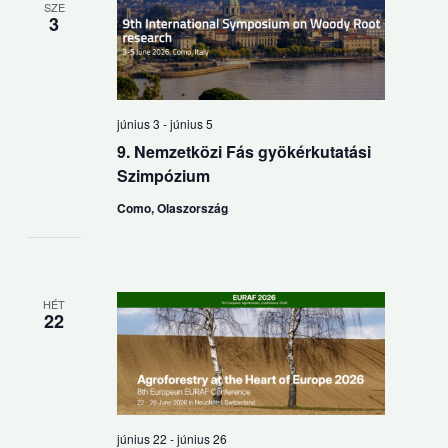
SZE
3
június 3
-
június 5
9. Nemzetközi Fás gyökérkutatási
Szimpózium
Como, Olaszország
HÉT
22
június 22
-
június 26