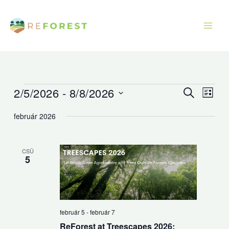
Ugrás
a
tartalomra
2/5/2026
 - 
8/8/2026
Események
Események
Esem
Keresett
Lista
kifejezés
keresése
nézet
Dátum
február 2026
és
navig
kiválasztása.
nézet
választás
CSÜ
5
február 5
-
február 7
ReForest at Treescapes 2026: