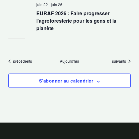
juin 22
-
juin 26
EURAF 2026 : Faire progresser
l'agroforesterie pour les gens et la
planète
Évènements
Évènements
précédents
Aujourd'hui
suivants
S’abonner au calendrier