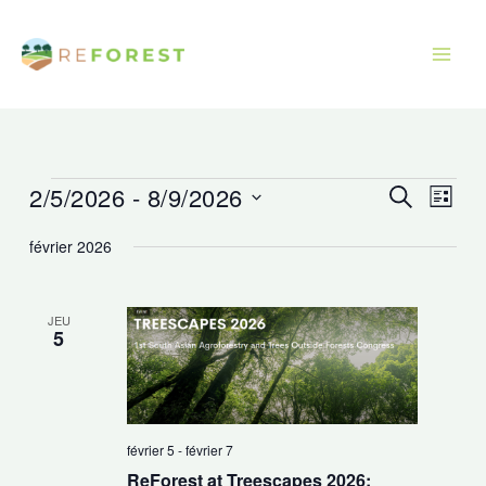
Aller
au
contenu
2/5/2026
 - 
8/9/2026
Évènements
Recherche
Navig
Recherche
Liste
et
de
Sélectionnez
février 2026
navigation
vues
une
de
Évèn
date.
vues
JEU
5
Évènements
février 5
-
février 7
ReForest at Treescapes 2026: