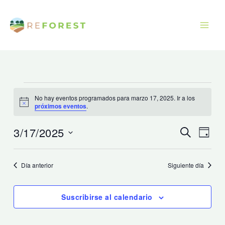
Ir
al
contenido
Eventos
No hay eventos programados para marzo 17, 2025. Ir a los
para
Aviso
próximos eventos
.
marzo
17,
3/17/2025
Navegación
Naveg
Buscar
Día
2025
de
de
Seleccionar
búsqueda
vistas
fecha.
Día anterior
Siguiente día
y
de
vistas
Event
Suscribirse al calendario
de
Eventos