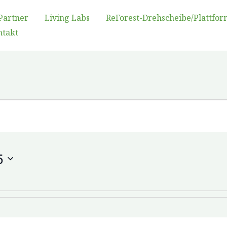
Partner
Living Labs
ReForest-Drehscheibe/Plattfor
ntakt
5