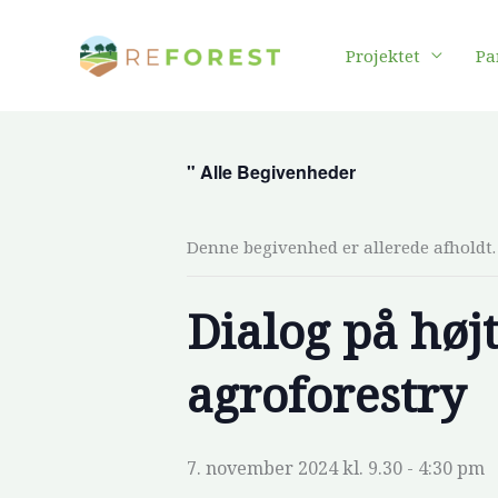
Gå
til
Projektet
Pa
indholdet
" Alle Begivenheder
Denne begivenhed er allerede afholdt.
Dialog på høj
agroforestry
7. november 2024 kl. 9.30
-
4:30 pm