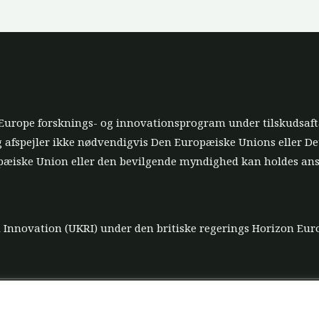
n Europe forsknings- og innovationsprogram under tilskudsaft
og afspejler ikke nødvendigvis Den Europæiske Unions eller D
æiske Union eller den bevilgende myndighed kan holdes ans
nd Innovation (UKRI) under den britiske regerings Horizon E
Datapolitik
Ansvarsfraskrivelse for værktø