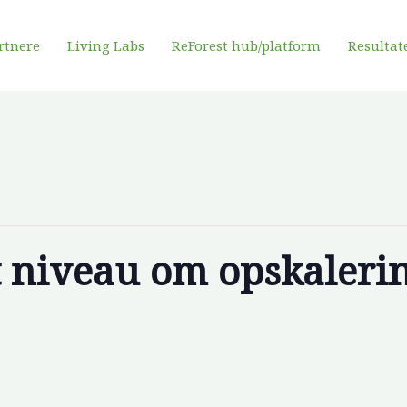
rtnere
Living Labs
ReForest hub/platform
Resultat
t niveau om opskalerin