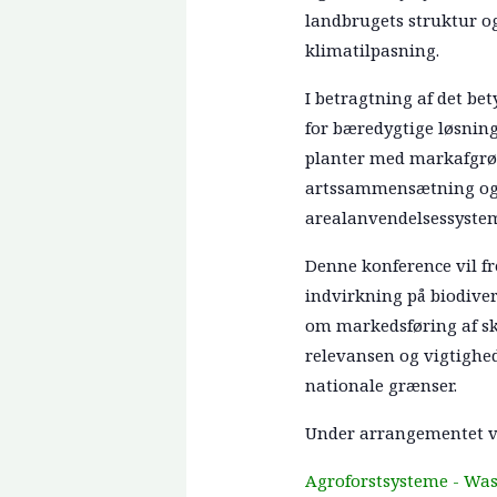
landbrugets struktur o
klimatilpasning.
I betragtning af det be
for bæredygtige løsning
planter med markafgrød
artssammensætning og f
arealanvendelsessyste
Denne konference vil f
indvirkning på biodiver
om markedsføring af sk
relevansen og vigtighe
nationale grænser.
Under arrangementet vil
Agroforstsysteme - Was