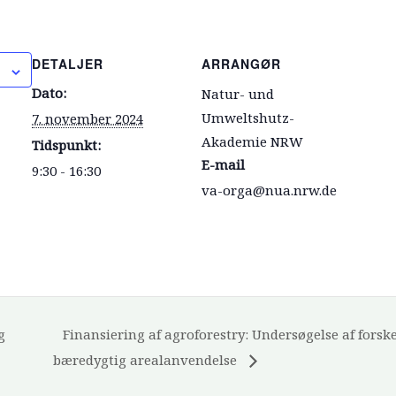
DETALJER
ARRANGØR
Dato:
Natur- und
Umweltshutz-
7. november 2024
Akademie NRW
Tidspunkt:
E-mail
9:30 - 16:30
va-orga@nua.nrw.de
g
Finansiering af agroforestry: Undersøgelse af forsk
bæredygtig arealanvendelse