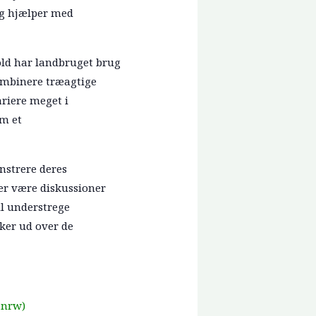
og hjælper med
hold har landbruget brug
kombinere træagtige
riere meget i
om et
nstrere deres
der være diskussioner
l understrege
ker ud over de
.nrw)