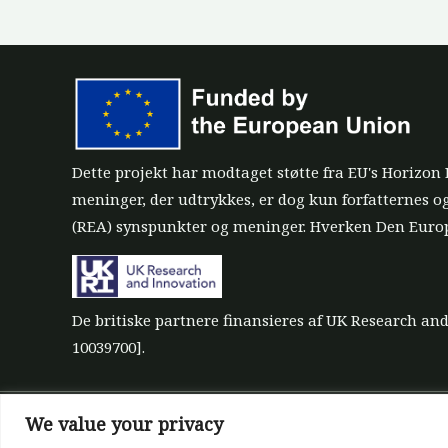
Dette projekt har modtaget støtte fra EU's Horizo
meninger, der udtrykkes, er dog kun forfatternes 
(REA) synspunkter og meninger. Hverken Den Europ
De britiske partnere finansieres af UK Research a
10039700].
We value your privacy
©All rights reserved 2022-2026 | ReForest project