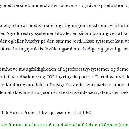
g biodiversitet, understøtter fødevare- og råvareproduktion 
tydelige tab af biodiversitet og stigningen i ekstreme vejrfor
er. Agroforestry-systemer tilbyder en sådan løsning ved at 
er og/eller husdyr på den samme jord. Disse systemer kan va
orvaltningspraksis, hvilket gør dem alsidige og gavnlige s
m.
remhæve mangfoldigheden af agroforestry-systemer og demo
sitet, vandbalance og CO2-lagringskapacitet. Derudover vil 
ovlandbrugsprodukter. Indsigt fra andre europæiske lande vi
den af skovlandbrug som et arealanvendelsessystem, der ræk
 ReForest Project blive præsenteret af UBO.
 sie für Naturschutz und Landwirtschaft leisten können (nua