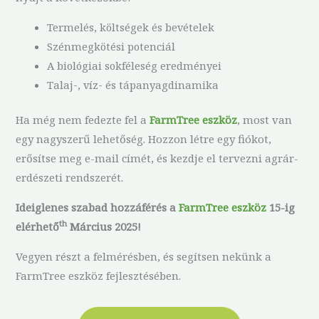
Termelés, költségek és bevételek
Szénmegkötési potenciál
A biológiai sokféleség eredményei
Talaj-, víz- és tápanyagdinamika
Ha még nem fedezte fel a
FarmTree eszköz
, most van
egy nagyszerű lehetőség. Hozzon létre egy fiókot,
erősítse meg e-mail címét, és kezdje el tervezni agrár-
erdészeti rendszerét.
Ideiglenes szabad hozzáférés a
FarmTree eszköz
15-ig
th
elérhető
Március 2025!
Vegyen részt a felmérésben, és segítsen nekünk a
FarmTree eszköz fejlesztésében.