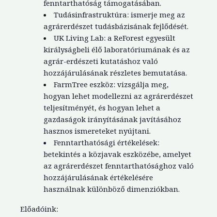
fenntarthatóság támogatásában.
Tudásinfrastruktúra: ismerje meg az
agrárerdészet tudásbázisának fejlődését.
UK Living Lab: a ReForest egyesült
királyságbeli élő laboratóriumának és az
agrár-erdészeti kutatáshoz való
hozzájárulásának részletes bemutatása.
FarmTree eszköz: vizsgálja meg,
hogyan lehet modellezni az agrárerdészet
teljesítményét, és hogyan lehet a
gazdaságok irányításának javításához
hasznos ismereteket nyújtani.
Fenntarthatósági értékelések:
betekintés a közjavak eszközébe, amelyet
az agrárerdészet fenntarthatósághoz való
hozzájárulásának értékelésére
használnak különböző dimenziókban.
Előadóink: