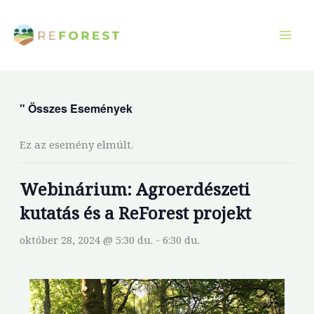
Ugrás
a
tartalomra
" Összes Események
Ez az esemény elmúlt.
Webinárium: Agroerdészeti
kutatás és a ReForest projekt
október 28, 2024 @ 5:30 du.
-
6:30 du.