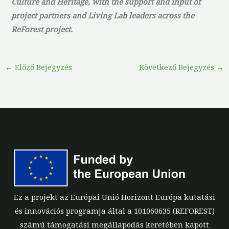
Culture and Heritage, with the support and input of
project partners and Living Lab leaders across the
ReForest project.
←
Előző Bejegyzés
Következő Bejegyzés
→
Ez a projekt az Európai Unió Horizont Európa kutatási
és innovációs programja által a 101060635 (REFOREST)
számú támogatási megállapodás keretében kapott