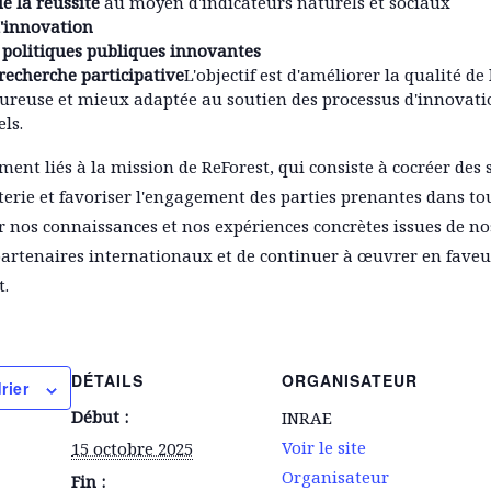
e la réussite
au moyen d'indicateurs naturels et sociaux
'innovation
 politiques publiques innovantes
 recherche participative
L'objectif est d'améliorer la qualité de
oureuse et mieux adaptée au soutien des processus d'innova
ls.
ment liés à la mission de ReForest, qui consiste à cocréer des
erie et favoriser l'engagement des parties prenantes dans to
r nos connaissances et nos expériences concrètes issues de no
partenaires internationaux et de continuer à œuvrer en faveu
t.
DÉTAILS
ORGANISATEUR
rier
Début :
INRAE
Voir le site
15 octobre 2025
Organisateur
Fin :