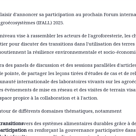
 plaisir d'annoncer sa participation au prochain Forum interna
agroécosystèmes (IFALL) 2025.
iveau vise à rassembler les acteurs de l'agroforesterie, les c
ier pour discuter des transitions dans l'utilisation des terre
 soutiennent la résilience environnementale et socio-économi
des panels de discussion et des sessions parallèles d'articles
de pointe, de partager les leçons tirées d'études de cas et de re
unauté internationale des laboratoires vivants sur les agroé
 événements de mise en réseau et des visites de terrain visan
space propice à la collaboration et à l'action.
autour de différents domaines thématiques, notamment
transitions
vers des systèmes alimentaires durables grâce à de
participation
en renforçant la gouvernance participative dans 