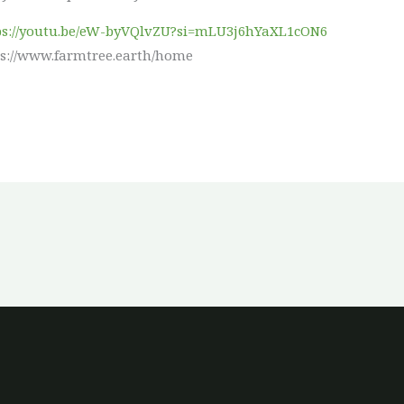
ps://youtu.be/eW-byVQlvZU?si=mLU3j6hYaXL1cON6
ps://www.farmtree.earth/home