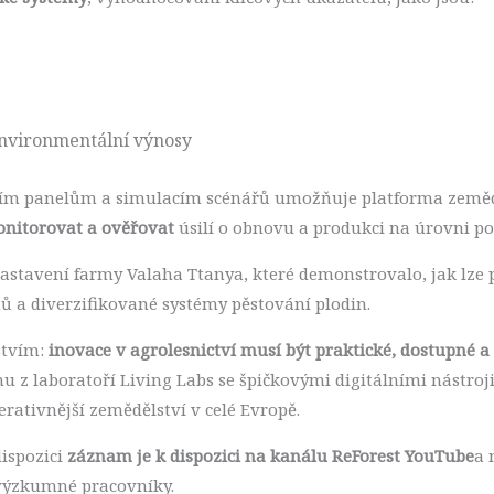
environmentální výnosy
acím panelům a simulacím scénářů umožňuje platforma země
onitorovat a ověřovat
úsilí o obnovu a produkci na úrovni p
stavení farmy Valaha Ttanya, které demonstrovalo, jak lze
ů a diverzifikované systémy pěstování plodin.
stvím:
inovace v agrolesnictví musí být praktické, dostupné 
u z laboratoří Living Labs se špičkovými digitálními nástroj
erativnější zemědělství v celé Evropě.
dispozici
záznam je k dispozici na kanálu ReForest YouTube
a 
i výzkumné pracovníky.