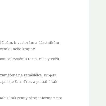
dělcům, investorům a účastníkům
ozemku nebo krajiny.
 pomocí systému FarmTree vytvořit
a zaměřené na zemědělce.
. Projekt
i, jako je FarmTree, a pomáhá tak
nabízí tak cenný zdroj informací pro