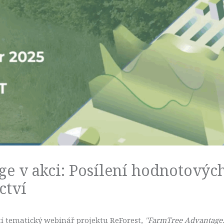
e v akci: Posílení hodnotových
ctví
etí tematický webinář projektu ReForest,
"FarmTree Advantage: 