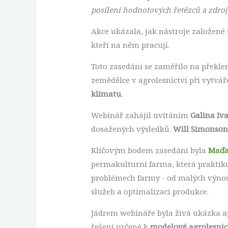
posílení hodnotových řetězců a zdroj
Akce ukázala, jak nástroje založené 
kteří na něm pracují.
Toto zasedání se zaměřilo na překle
zemědělce v agrolesnictví při vytvá
klimatu
.
Webinář zahájil uvítáním
Galina Iv
dosažených výsledků.
Will Simonson
Klíčovým bodem zasedání byla
Maďa
permakulturní farma, která praktiku
problémech farmy - od malých výnosů
služeb a optimalizaci produkce.
Jádrem webináře byla živá ukázka a
řešení určené k
modelové agrolesnic