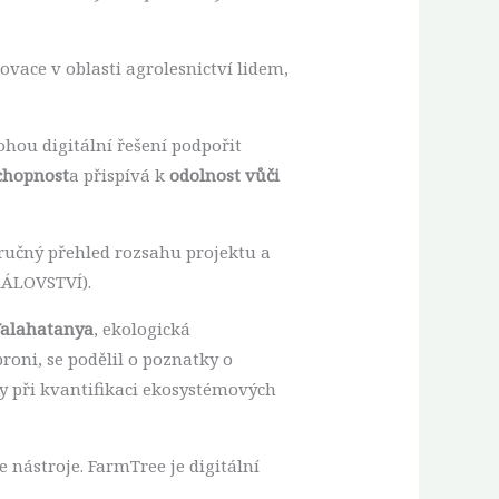
ovace v oblasti agrolesnictví lidem,
ohou digitální řešení podpořit
chopnost
a přispívá k
odolnost vůči
ručný přehled rozsahu projektu a
ÁLOVSTVÍ).
alahatanya
, ekologická
proni, se podělil o poznatky o
y při kvantifikaci ekosystémových
e nástroje. FarmTree je digitální