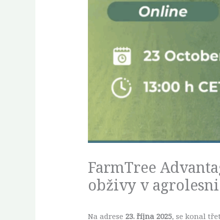
FarmTree Advantag
obživy v agrolesni
Na adrese
23. října 2025
, se konal tř