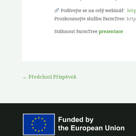
Podívejte se na celý webinář
:
htt
Prozkoumejte službu FarmTree
: htt
Stáhnout FarmTree
prezentace
←
Předchozí Příspěvek