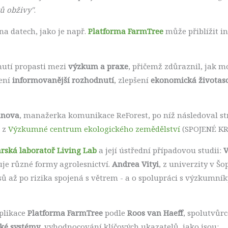
ů obživy"
.
na datech, jako je např.
Platforma FarmTree
může přiblížit in
nutí propasti mezi
výzkum a praxe
, přičemž zdůraznil, jak m
ření
informovanější rozhodnutí
, zlepšení
ekonomická životas
anova
, manažerka komunikace ReForest, po níž následoval st
z
Výzkumné centrum ekologického zemědělství
(SPOJENÉ KR
rská laboratoř Living Lab
a její ústřední případovou studii:
V
je různé formy agrolesnictví.
Andrea Vityi
, z univerzity v Šo
 až po rizika spojená s větrem - a o spolupráci s výzkumník
plikace
Platforma FarmTree
podle
Roos van Haeff
, spolutvůrc
ké systémy
, vyhodnocování klíčových ukazatelů, jako jsou: