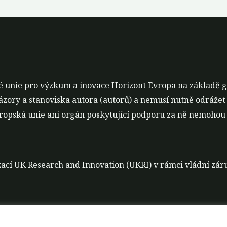
é unie pro výzkum a inovace Horizont Evropa na základě 
ázory a stanoviska autora (autorů) a nemusí nutně odrážet
opská unie ani orgán poskytující podporu za ně nemohou 
nizací UK Research and Innovation (UKRI) v rámci vládní z
t
Zásady zpracování dat
Zřeknutí se odpovědnosti