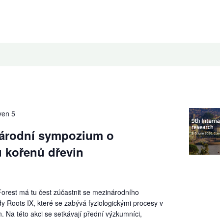
ven 5
národní sympozium o
 kořenů dřevin
orest má tu čest zúčastnit se mezinárodního
 Roots IX, které se zabývá fyziologickými procesy v
. Na této akci se setkávají přední výzkumníci,