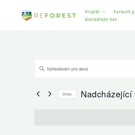
Přeskočit
Projekt
Partneři p
na
Kontaktujte nás
obsah
Navigace
Zadejte
pro
klíčové
hledání
slovo.
a
Nadcházející
Hledat
Dnes
zobrazení
Akce
Vyberte
Akce
podle
datum.
klíčového
slova.