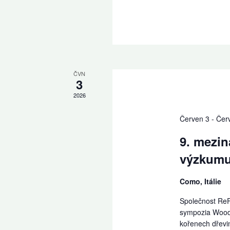
ČVN
3
2026
Červen 3
-
Čer
9. mezi
výzkumu
Como, Itálie
Společnost ReF
sympozia Woody
kořenech dřevin