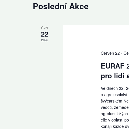
Poslední Akce
ČVN
22
2026
Červen 22
-
Če
EURAF 20
pro lidi 
Ve dnech 22.-2
o agrolesnictví
švýcarském Neu
vědců, zemědělc
agrolesnických 
cíle v oblasti
konají každé dva