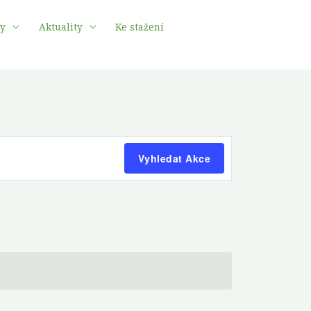
ky
Aktuality
Ke stažení
Navigace
Vyhledat Akce
pro
zobrazení
Akce