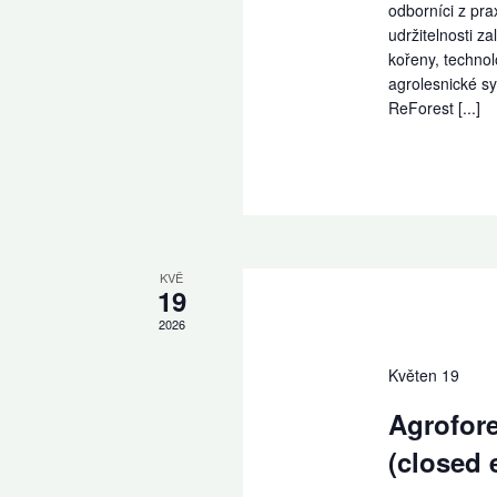
odborníci z pra
udržitelnosti z
kořeny, techno
agrolesnické s
ReForest [...]
KVĚ
19
2026
Květen 19
Agrofor
(closed 