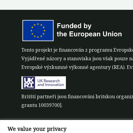
Tento projekt je financován z programu Evropsk
Vyjádřené názory a stanoviska jsou však pouze n
Evropské výzkumné výkonné agentury (REA). Evr
Britští partneři jsou financováni britskou orga
grantu 10039700].
We value your privacy
©All rights reserved 2022-2026 | ReForest projec