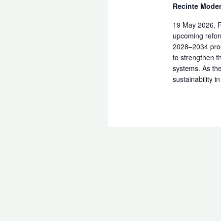
Recinte Moder
19 May 2026, R
upcoming refor
2028–2034 prog
to strengthen t
systems. As the
sustainability i