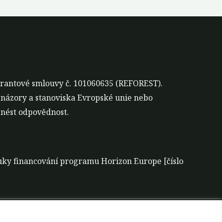
grantové smlouvy č. 101060635 (REFOREST).
 názory a stanoviska Evropské unie nebo
nést odpovědnost.
áruky financování programu Horizon Europe [číslo
 za nástroje