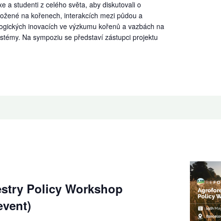
xe a studenti z celého světa, aby diskutovali o
aložené na kořenech, interakcích mezi půdou a
logických inovacích ve výzkumu kořenů a vazbách na
ystémy. Na sympoziu se představí zástupci projektu
estry Policy Workshop
event)