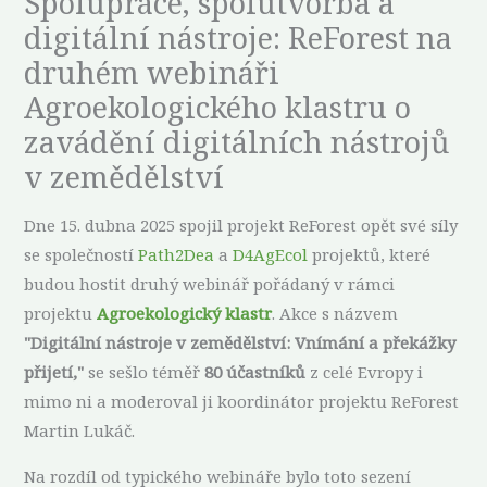
Spolupráce, spolutvorba a
digitální nástroje: ReForest na
druhém webináři
Agroekologického klastru o
zavádění digitálních nástrojů
v zemědělství
Dne 15. dubna 2025 spojil projekt ReForest opět své síly
se společností
Path2Dea
a
D4AgEcol
projektů, které
budou hostit druhý webinář pořádaný v rámci
projektu
Agroekologický klastr
. Akce s názvem
"Digitální nástroje v zemědělství: Vnímání a překážky
přijetí,"
se sešlo téměř
80 účastníků
z celé Evropy i
mimo ni a moderoval ji koordinátor projektu ReForest
Martin Lukáč.
Na rozdíl od typického webináře bylo toto sezení