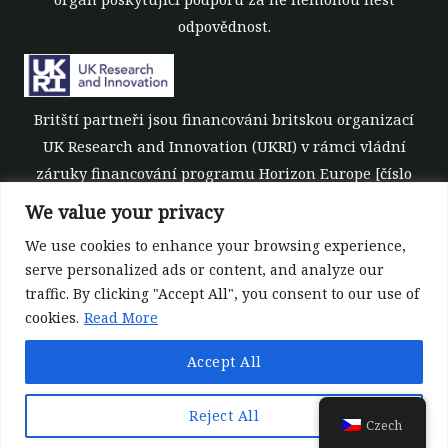
odpovědnost.
Britští partneři jsou financováni britskou organizací
UK Research and Innovation (UKRI) v rámci vládní
záruky financování programu Horizon Europe [číslo
grantu 10039700].
We value your privacy
We use cookies to enhance your browsing experience,
serve personalized ads or content, and analyze our
traffic. By clicking "Accept All", you consent to our use of
cookies.
Read More
©All rights reserved 2022-2026 | ReForest project
Accept All
Designed and Developed by
Europroject Ltd.
Zásady zpracování dat
Zřeknutí se odpovědnosti za ná
Reject All
Czech