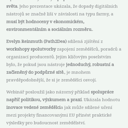
světa
. Jeho prezentace ukázala, že dopady digitálních
nástrojů se značně liší v závislosti na typu farmy, a
musí být hodnoceny v ekonomickém,
environmentálním a sociálním rozměru.
.
Evelyn Reinmuth (Path2Dea)
sdílená zjištění z
workshopy spolutvorby
zapojení zemědělců, poradců a
organizací producentů. Jejím klíčovým poselstvím
bylo, že pokud jsou nástroje
jednoduchý, robustní a
začleněný do podpůrné sítě.
, je mnohem
pravděpodobnější, že si je zemědělci osvojí.
Webinář posloužil jako názorný příklad
spolupráce
napříč politikou, výzkumem a praxí
. Ukázala hodnotu
inovace vedené zemědělci
a jak může sdílené učení
mezi projekty financovanými EU přinést praktické
výsledky pro budoucnost zemědělství.