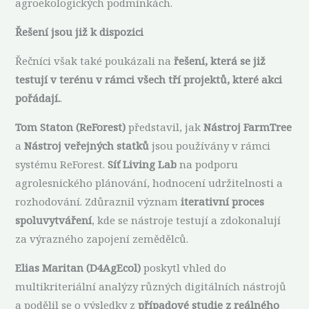
agroekologických podmínkách.
Řešení jsou již k dispozici
Řečníci však také poukázali na
řešení, která se již
testují v terénu v rámci všech tří projektů, které akci
pořádají.
.
Tom Staton (ReForest)
představil, jak
Nástroj FarmTree
a
Nástroj veřejných statků
jsou používány v rámci
systému ReForest.
Síť Living Lab
na podporu
agrolesnického plánování, hodnocení udržitelnosti a
rozhodování. Zdůraznil význam
iterativní proces
spoluvytváření
, kde se nástroje testují a zdokonalují
za výrazného zapojení zemědělců.
Elias Maritan (D4AgEcol)
poskytl vhled do
multikriteriální analýzy různých digitálních nástrojů
a podělil se o výsledky z
případové studie z reálného