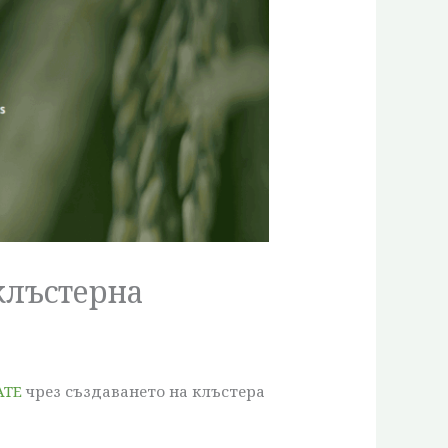
клъстерна
ATE
чрез създаването на клъстера