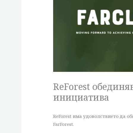
ReForest обединя
инициатива
ReForest има удоволствието да о
FarForest.