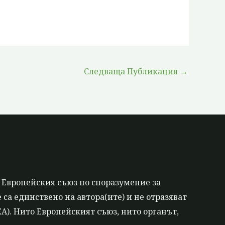
Следваща Публикация
→
 Европейския съюз по споразумение за
са единствено на автора(ите) и не отразяват
). Нито Европейският съюз, нито органът,