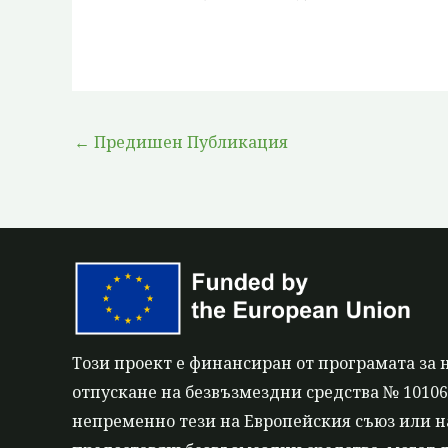
←
Предишен Публикация
Този проект е финансиран от програмата за 
отпускане на безвъзмездни средства № 101060
непременно тези на Европейския съюз или на