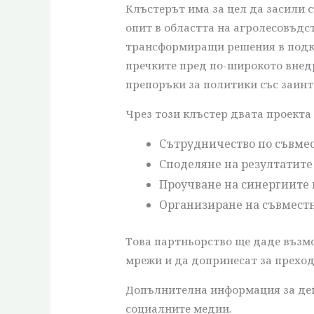
Клъстерът има за цел да засили 
опит в областта на агролесовъдс
трансформиращи решения в подкре
пречките пред по-широкото внедр
препоръки за политики със заинт
Чрез този клъстер двата проекта
Сътрудничество по съвме
Споделяне на резултатите
Проучване на синергиите 
Организиране на съвместн
Това партньорство ще даде възмо
мрежи и да допринесат за преход
Допълнителна информация за дейн
социалните медии.