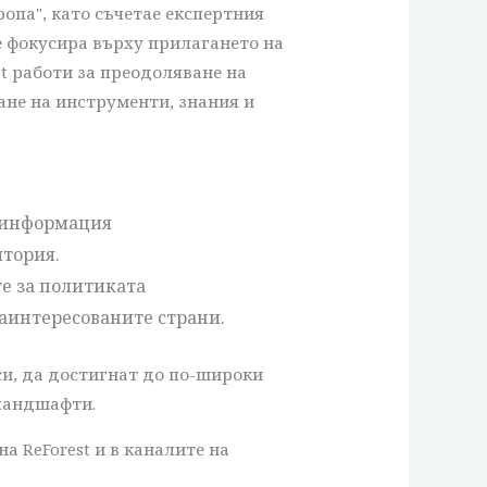
опа", като съчетае експертния
е фокусира върху прилагането на
t работи за преодоляване на
ане на инструменти, знания и
а информация
итория.
е за политиката
заинтересованите страни.
и, да достигнат до по-широки
 ландшафти.
 ReForest и в каналите на