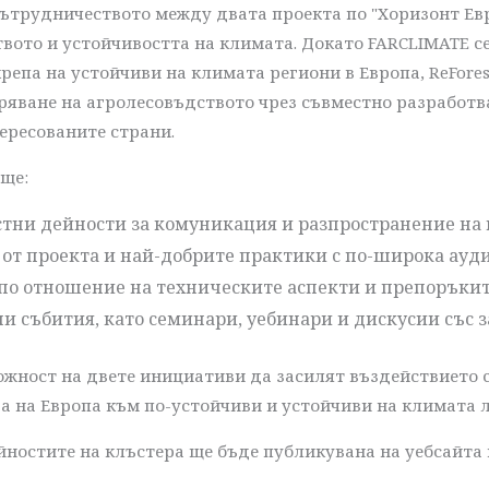
сътрудничеството между двата проекта по "Хоризонт Евр
твото и устойчивостта на климата. Докато FARCLIMATE с
па на устойчиви на климата региони в Европа, ReFores
яване на агролесовъдството чрез съвместно разработв
ересованите страни.
 ще:
стни дейности за комуникация и разпространение н
 от проекта и най-добрите практики с по-широка ауд
по отношение на техническите аспекти и препоръкит
и събития, като семинари, уебинари и дискусии със 
жност на двете инициативи да засилят въздействието с
а на Европа към по-устойчиви и устойчиви на климата
остите на клъстера ще бъде публикувана на уебсайта на