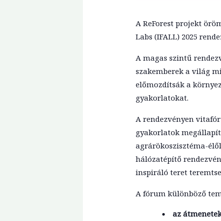
A ReForest projekt örö
Labs (IFALL) 2025 rend
A magas szintű rendezvé
szakemberek a világ mi
előmozdítsák a környez
gyakorlatokat.
A rendezvényen vitafó
gyakorlatok megállapít
agrárökoszisztéma-élőla
hálózatépítő rendezvény
inspiráló teret teremt
A fórum különböző tema
az átmenetek