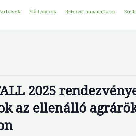
Partnerek
Élő Laborok
ReForest hub/platform
Ered
FALL 2025 rendezvénye
k az ellenálló agrárö
ton