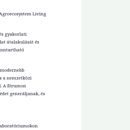
 Agroecosystem Living
és gyakorlati
at átalakulását és
enntartható
egmodernebb
s a nemzetközi
l. A fórumon
édet generáljanak, és
ő laboratóriumokon