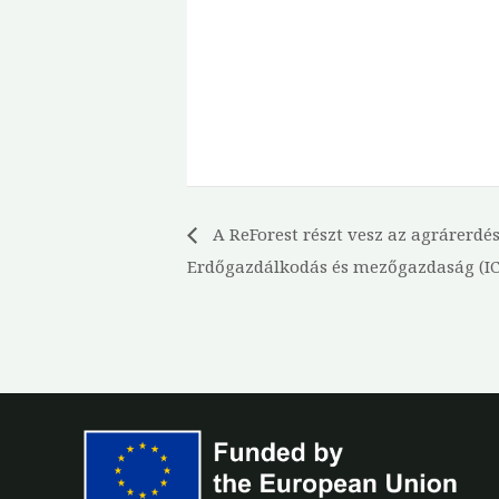
A ReForest részt vesz az agrárerdé
Erdőgazdálkodás és mezőgazdaság (I