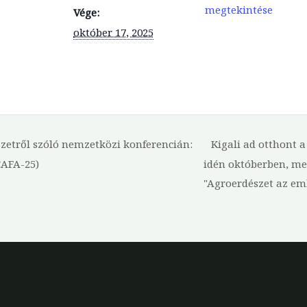
megtekintése
Vége:
október 17, 2025
szetről szóló nemzetközi konferencián:
Kigali ad otthont 
CAFA-25)
idén októberben, m
"Agroerdészet az emb