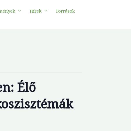
mények
Hírek
Források
n: Élő
koszisztémák