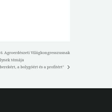
a 6. Agroerdészeti Világkongresszusnak
elynek témája
erekért, a bolygóért és a profitért"