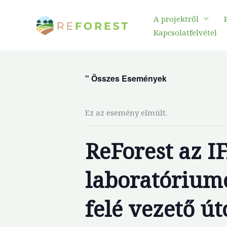
Ugrás
A projektről
a
Kapcsolatfelvétel
tartalomra
" Összes Események
Ez az esemény elmúlt.
ReForest az I
laboratóriumo
felé vezető ú