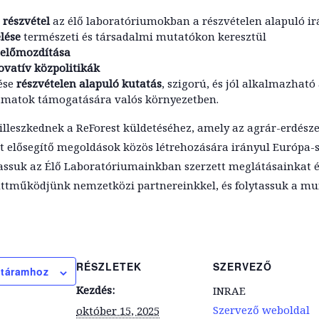
 részvétel
az élő laboratóriumokban a részvételen alapuló ir
elése
természeti és társadalmi mutatókon keresztül
 előmozdítása
ovatív közpolitikák
ése
részvételen alapuló kutatás
, szigorú, és jól alkalmazhat
amatok támogatására valós környezetben.
illeszkednek a ReForest küldetéséhez, amely az agrár-erdésze
t elősegítő megoldások közös létrehozására irányul Európa-s
ssuk az Élő Laboratóriumainkban szerzett meglátásainkat é
üttműködjünk nemzetközi partnereinkkel, és folytassuk a mun
RÉSZLETEK
SZERVEZŐ
ptáramhoz
Kezdés:
INRAE
Szervező weboldal
október 15, 2025