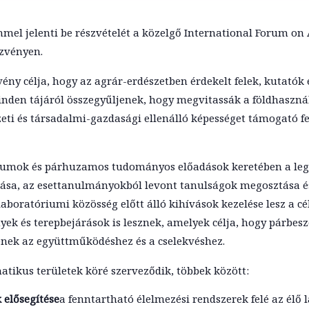
mmel jelenti be részvételét a közelgő International Forum on
ezvényen.
ny célja, hogy az agrár-erdészetben érdekelt felek, kutatók 
nden tájáról összegyűljenek, hogy megvitassák a földhasznál
eti és társadalmi-gazdasági ellenálló képességet támogató f
rumok és párhuzamos tudományos előadások keretében a l
ása, az esettanulmányokból levont tanulságok megosztása é
boratóriumi közösség előtt álló kihívások kezelése lesz a cé
ek és terepbejárások is lesznek, amelyek célja, hogy párbesz
senek az együttműködéshez és a cselekvéshez.
tikus területek köré szerveződik, többek között:
 elősegítése
a fenntartható élelmezési rendszerek felé az él