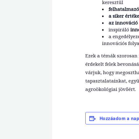
keresztül
felhatalmazó
a siker érték
az innováció
inspiráló
inn
a engedélyez
innovációs foly
Ezek a témák szorosan 
érdekelt felek bevonásá
várjuk, hogy megosztha
tapasztalatainkat, egy
agroökológiai jövőért.
Hozzáadom a na