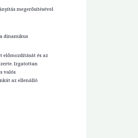
ányítás megerősítésével
ó a dinamikus
t előmozdítását és az
zerte. Izgatottan
s valós
kát az ellenálló