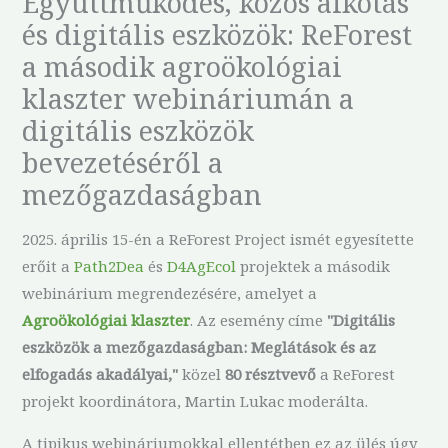
Együttműködés, közös alkotás
és digitális eszközök: ReForest
a második agroökológiai
klaszter webináriumán a
digitális eszközök
bevezetéséről a
mezőgazdaságban
2025. április 15-én a ReForest Project ismét egyesítette
erőit a
Path2Dea
és
D4AgEcol
projektek a második
webinárium megrendezésére, amelyet a
Agroökológiai klaszter
. Az esemény címe
"Digitális
eszközök a mezőgazdaságban: Meglátások és az
elfogadás akadályai,"
közel
80 résztvevő
a ReForest
projekt koordinátora, Martin Lukac moderálta.
A tipikus webináriumokkal ellentétben ez az ülés úgy