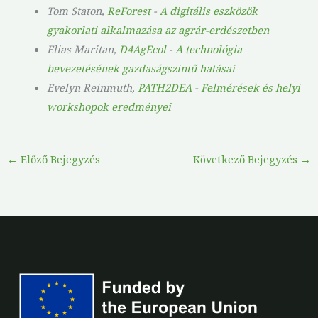
Tom Staton,
ReForest
-
A digitális eszközök
gyakorlati alkalmazása az agrár-erdészetben
Elias Maritan,
D4AgEcol
-
A technológia
bevezetésének gazdaságszintű hatásai
Evelyn Reinmuth,
PATH2DEA
-
Felmérések és helyi
workshopok eredményei
←
Előző Bejegyzés
Következő Bejegyzés
→