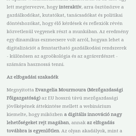
lett megtervezve, hogy
interaktív
, arra ösztönözve a
gazdálkodókat, kutatókat, tanácsadókat és politikai
döntéshozókat, hogy élő kérdések és reflexiók révén
közvetlenül vegyenek részt a munkában. Az eredmény
egy dinamikus eszmecsere volt arról, hogyan lehet a
digitalizációt a fenntartható gazdálkodási rendszerek
- különösen az agroökológia és az agrárerdészet -
számára hasznossá tenni.
Az elfogadási szakadék
Megnyitotta
Evangelia Mourmoura (Mezőgazdasági
Főigazgatóság)
az EU hosszú távú mezőgazdasági
jövőképének áttekintése mellett a webinárium
kiemelte, hogy miközben
a digitális innováció nagy
lehetőségeket rejt magában
, annak
az elfogadás
továbbra is egyenlőtlen
. Az olyan akadályok, mint a