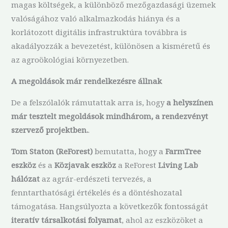
magas költségek, a különböző mezőgazdasági üzemek
valóságához való alkalmazkodás hiánya és a
korlátozott digitális infrastruktúra továbbra is
akadályozzák a bevezetést, különösen a kisméretű és
az agroökológiai környezetben.
A megoldások már rendelkezésre állnak
De a felszólalók rámutattak arra is, hogy
a helyszínen
már tesztelt megoldások mindhárom, a rendezvényt
szervező projektben.
.
Tom Staton (ReForest)
bemutatta, hogy a
FarmTree
eszköz
és a
Közjavak eszköz
a ReForest
Living Lab
hálózat
az agrár-erdészeti tervezés, a
fenntarthatósági értékelés és a döntéshozatal
támogatása. Hangsúlyozta a következők fontosságát
iteratív társalkotási folyamat
, ahol az eszközöket a