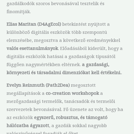
gazdálkodók szoros bevonásával tesztelik és
finomítják.
Elias Maritan (D4AgEcol)
betekintést nyújtott a
különböző digitális eszközök több szempontú
elemzésébe, megosztva a következő eredményekkel
valós esettanulmányok
. Előadásából kiderült, hogy a
digitális eszközök hatásai a gazdaságok típusától
függően nagymértékben eltérnek.
a gazdasági,
környezeti és társadalmi dimenziókat kell értékelni.
.
Evelyn Reinmuth (Path2Dea)
megosztott
megállapítások a
co-creation workshopok
a
mezőgazdasági termelők, tanácsadók és termelői
szervezetek bevonásával. Fő üzenete az volt, hogy ha
az eszközök
egyszerű, robusztus, és támogató
hálózatba ágyazott
, a gazdák sokkal nagyobb
valószínűséggel fogadják el őket.