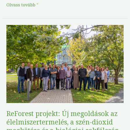
Olvass tovább "
ReForest
projekt:
Új
megoldások
az
élelmiszertermelés,
a
szén-
dioxid
megkötése
és
ReForest projekt: Új megoldások az
a
élelmiszertermelés, a szén-dioxid
biológiai