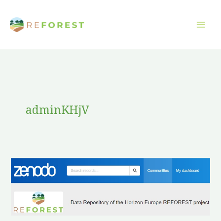
Ugrás
a
tartalomra
adminKHjV
A
ReForest
Project
elindította
Zenodo