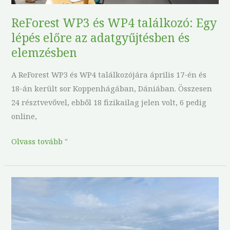
és
ReForest WP3 és WP4 találkozó: Egy
elemzésben
lépés előre az adatgyűjtésben és
elemzésben
A ReForest WP3 és WP4 találkozójára április 17-én és
18-án került sor Koppenhágában, Dániában. Összesen
24 résztvevővel, ebből 18 fizikailag jelen volt, 6 pedig
online,
Olvass tovább "
A
ReForest
Living
laboratórium