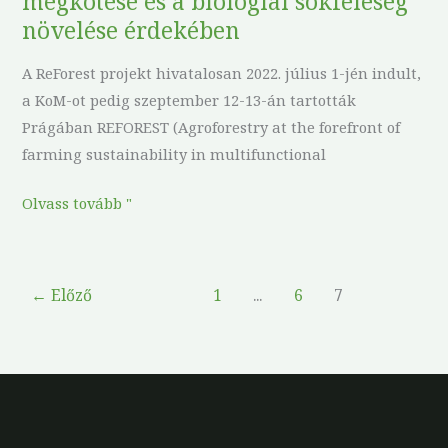
megkötése és a biológiai sokféleség
sokféleség
növelése érdekében
növelése
érdekében
A ReForest projekt hivatalosan 2022. július 1-jén indult,
a KoM-ot pedig szeptember 12-13-án tartották
Prágában REFOREST (Agroforestry at the forefront of
farming sustainability in multifunctional
Olvass tovább "
←
Előző
1
...
6
7