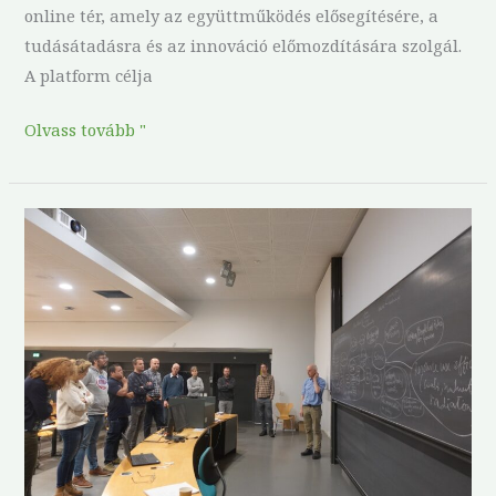
online tér, amely az együttműködés elősegítésére, a
tudásátadásra és az innováció előmozdítására szolgál.
A platform célja
Olvass tovább "
ReForest
WP3
és
WP4
találkozó:
Egy
lépés
előre
az
adatgyűjtésben