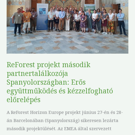
Erős
együttműködés
és
kézzelfogható
előrelépés
ReForest projekt második
partnertalálkozója
Spanyolországban: Erős
együttműködés és kézzelfogható
előrelépés
A ReForest Horizon Europe projekt június 27-én és 28-
án Barcelonában (Spanyolország) sikeresen lezárta
második projektülését. Az EMEA által szervezett