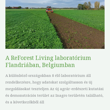
Flandriában,
Belgiumban
A ReForest Living laboratórium
Flandriában, Belgiumban
A különböző országokban 8 élő laboratórium áll
rendelkezésre, hogy adatokat szolgáltasson és új
megoldásokat teszteljen Az új agrár-erdészeti kutatási
és demonstrációs terület az Inagro területén található,
és a következőkből áll