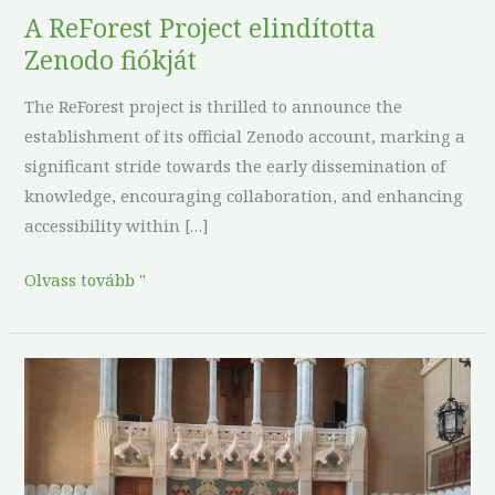
fiókját
A ReForest Project elindította
Zenodo fiókját
The ReForest project is thrilled to announce the
establishment of its official Zenodo account, marking a
significant stride towards the early dissemination of
knowledge, encouraging collaboration, and enhancing
accessibility within […]
Olvass tovább "
ReForest
projekt
második
partnertalálkozója
Spanyolországban: