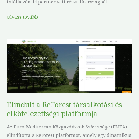
találkozón 14 partner vett részt 10 országból.
Olvass tovább "
Elindult
a
ReForest
társalkotási
és
elkötelezettségi
platformja
Elindult a ReForest társalkotási és
elkötelezettségi platformja
Az Euro-Mediterrán Közgazdászok Szövetsége (EMEA)
elindította a ReForest platformot, amely egy dinamikus