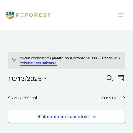
Aller
au
contenu
Évènements
Aucun évènements planifié pour octobre 13, 2025. Passer aux
for
Avis
évènements suivants
.
octobre
13,
10/13/2025
Recherche
Navig
Recherche
Jour
2025
et
de
Sélectionnez
navigation
vues
une
Jour précédent
Jour suivant
de
Évèn
date.
vues
S’abonner au calendrier
Évènements