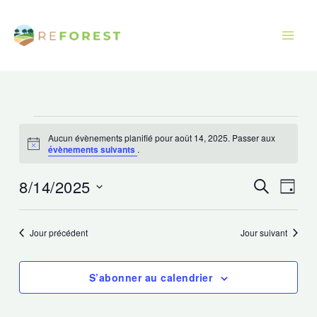
Aller
au
contenu
Évènements
Aucun évènements planifié pour août 14, 2025. Passer aux
for
Avis
évènements suivants
.
août
14,
8/14/2025
Recherche
Navig
Recherche
Jour
2025
et
de
Sélectionnez
navigation
vues
une
Jour précédent
Jour suivant
de
Évèn
date.
vues
S’abonner au calendrier
Évènements