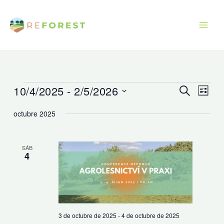
Ir
al
contenido
10/4/2025
 - 
2/5/2026
Eventos
Navegación
Naveg
Buscar
Lista
de
de
Seleccionar
octubre 2025
búsqueda
vistas
fecha.
y
de
vistas
Event
SÁB
4
de
Eventos
3 de octubre de 2025
-
4 de octubre de 2025