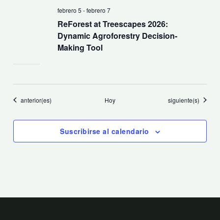
febrero 5
-
febrero 7
ReForest at Treescapes 2026:
Dynamic Agroforestry Decision-
Making Tool
Eventos
Eventos
anterior(es)
Hoy
siguiente(s)
Suscribirse al calendario