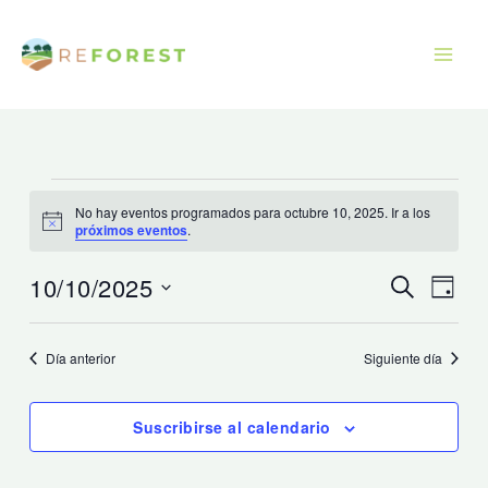
Ir
al
contenido
Eventos
No hay eventos programados para octubre 10, 2025. Ir a los
para
Aviso
próximos eventos
.
octubre
10,
10/10/2025
Navegación
Naveg
Buscar
Día
2025
de
de
Seleccionar
búsqueda
vistas
fecha.
Día anterior
Siguiente día
y
de
vistas
Event
Suscribirse al calendario
de
Eventos