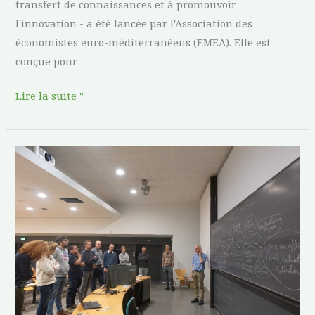
transfert de connaissances et à promouvoir
l'innovation - a été lancée par l'Association des
économistes euro-méditerranéens (EMEA). Elle est
conçue pour
Lire la suite "
Réunion
ReForest
WP3
&
WP4
:
Un
pas
en