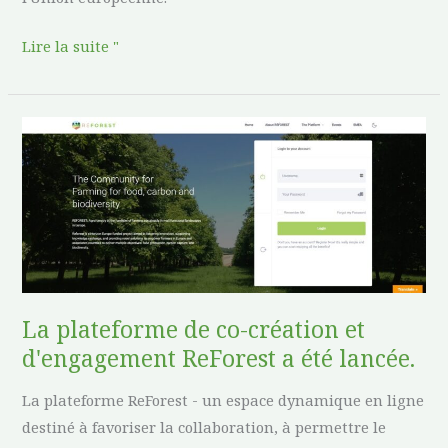
Lire la suite "
La
plateforme
de
co-
création
et
d'engagement
ReForest
La plateforme de co-création et
a
d'engagement ReForest a été lancée.
été
lancée.
La plateforme ReForest - un espace dynamique en ligne
destiné à favoriser la collaboration, à permettre le