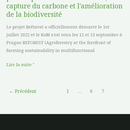
capture du carbone et l'amélioration
et
de la biodiversité
l'amélioration
de
Le projet ReForest a officiellement démarré le 1er
la
juillet 2022 et le KoM s'est tenu les 12 et 13 septembre à
biodiversité
Prague REFOREST (Agroforestry at the forefront of
farming sustainability in multifunctional
Lire la suite "
←
Précédent
1
…
6
7