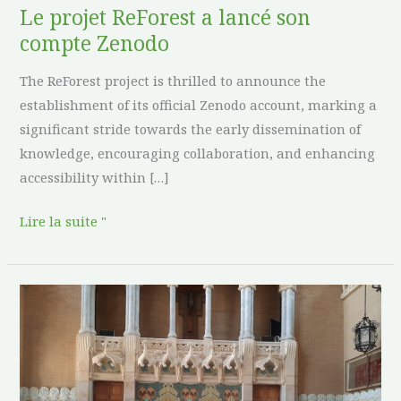
son
Le projet ReForest a lancé son
compte
compte Zenodo
Zenodo
The ReForest project is thrilled to announce the
establishment of its official Zenodo account, marking a
significant stride towards the early dissemination of
knowledge, encouraging collaboration, and enhancing
accessibility within […]
Lire la suite "
Deuxième
réunion
des
partenaires
du