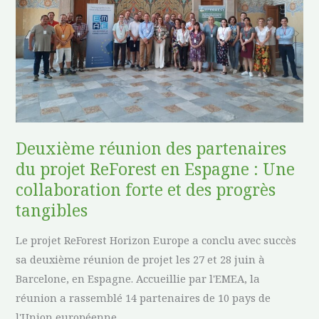
projet
ReForest
en
Espagne
:
Une
collaboration
Deuxième réunion des partenaires
forte
du projet ReForest en Espagne : Une
et
des
collaboration forte et des progrès
progrès
tangibles
tangibles
Le projet ReForest Horizon Europe a conclu avec succès
sa deuxième réunion de projet les 27 et 28 juin à
Barcelone, en Espagne. Accueillie par l'EMEA, la
réunion a rassemblé 14 partenaires de 10 pays de
l'Union européenne.