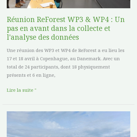
avant
dans
Réunion ReForest WP3 & WP4 : Un
la
pas en avant dans la collecte et
collecte
l'analyse des données
et
l'analyse
Une réunion des WP3 et WP4 de ReForest a eu lieu les
des
17 et 18 avril à Copenhague, au Danemark. Avec un
données
total de 24 participants, dont 18 physiquement
présents et 6 en ligne,
Lire la suite "
Le
laboratoire
ReForest