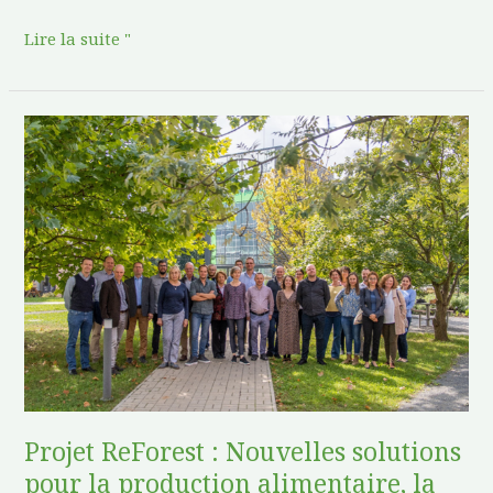
Lire la suite "
Projet
ReForest
:
Nouvelles
solutions
pour
la
production
alimentaire,
la
capture
Projet ReForest : Nouvelles solutions
du
pour la production alimentaire, la
carbone