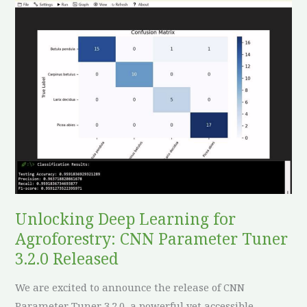
Unlocking
Deep
Learning
for
Agroforestry:
CNN
Parameter
Tuner
3.2.0
Released
Unlocking Deep Learning for
Agroforestry: CNN Parameter Tuner
3.2.0 Released
We are excited to announce the release of CNN
Parameter Tuner 3.2.0, a powerful yet accessible