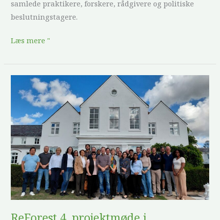
samlede praktikere, forskere, rådgivere og politiske
beslutningstagere.
Læs mere "
ReForest
4.
projektmøde
i
Storbritannien:
Tilpasning
af
indsatsen
for
varig
effekt
ReForest 4. projektmøde i