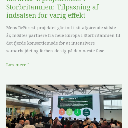
Storbritannien: Tilpasning af
indsatsen for varig effekt
Mens ReForest-projektet går ind i sit afgørende sidste
år, mødtes partnere fra hele Europa i Storbritannien til
det fjerde konsortiemøde for at intensivere
samarbejdet og forberede sig på den næste fase.
Læs mere "
ReForest
ved
arrangementet
"Living-
Labs
for