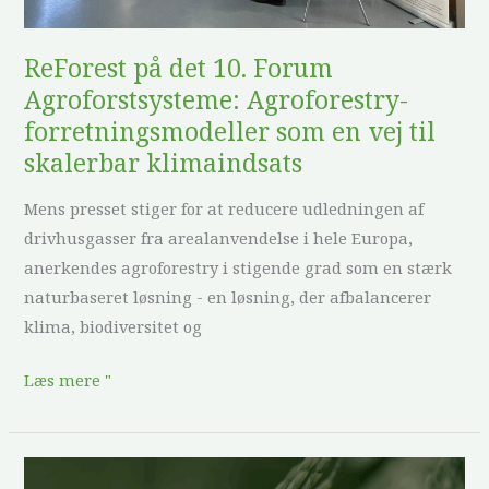
vej
til
ReForest på det 10. Forum
skalerbar
Agroforstsysteme: Agroforestry-
klimaindsats
forretningsmodeller som en vej til
skalerbar klimaindsats
Mens presset stiger for at reducere udledningen af
drivhusgasser fra arealanvendelse i hele Europa,
anerkendes agroforestry i stigende grad som en stærk
naturbaseret løsning - en løsning, der afbalancerer
klima, biodiversitet og
Læs mere "
ReForest