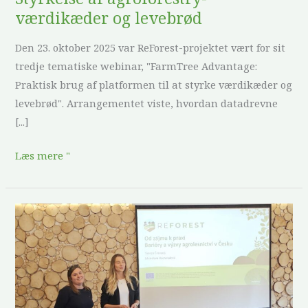
værdikæder og levebrød
Den 23. oktober 2025 var ReForest-projektet vært for sit
tredje tematiske webinar, "FarmTree Advantage:
Praktisk brug af platformen til at styrke værdikæder og
levebrød". Arrangementet viste, hvordan datadrevne
[...]
Læs mere "
“Agroforestry
in
Practice”
Conference:
Turning
Interest