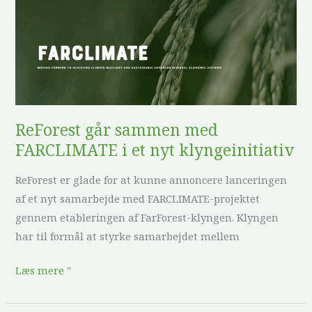
går
sammen
med
FARCLIMATE
i
et
nyt
ReForest går sammen med
klyngeinitiativ
FARCLIMATE i et nyt klyngeinitiativ
ReForest er glade for at kunne annoncere lanceringen
af et nyt samarbejde med FARCLIMATE-projektet
gennem etableringen af FarForest-klyngen. Klyngen
har til formål at styrke samarbejdet mellem
Læs mere "