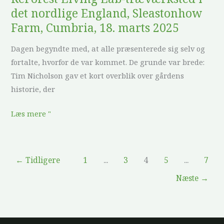
det nordlige England, Sleastonhow
2025
Farm, Cumbria, 18. marts 2025
Dagen begyndte med, at alle præsenterede sig selv og
fortalte, hvorfor de var kommet. De grunde var brede:
Tim Nicholson gav et kort overblik over gårdens
historie, der
Læs mere "
←
Tidligere
1
...
3
4
5
...
7
Næste
→