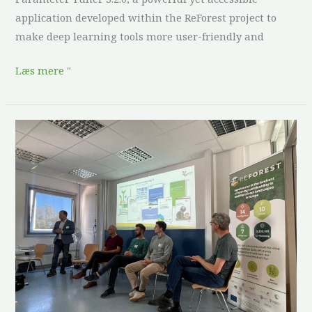
application developed within the ReForest project to
make deep learning tools more user-friendly and
Læs mere "
ReForest
på
det
10.
Forum
Agroforstsysteme:
Agroforestry-
forretningsmodeller
som
en