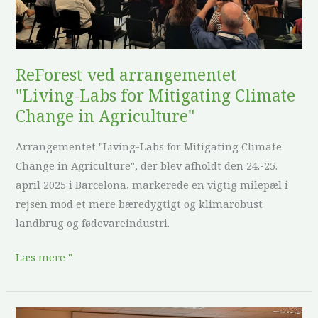
Mitigating
Climate
Change
ReForest ved arrangementet
in
"Living-Labs for Mitigating Climate
Agriculture"
Change in Agriculture"
Arrangementet "Living-Labs for Mitigating Climate
Change in Agriculture", der blev afholdt den 24.-25.
april 2025 i Barcelona, markerede en vigtig milepæl i
rejsen mod et mere bæredygtigt og klimarobust
landbrug og fødevareindustri.
Læs mere "
Seminar