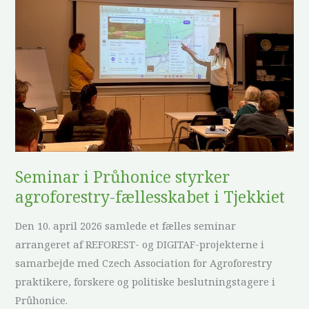
i
Průhonice
styrker
agroforestry-
fællesskabet
i
Tjekkiet
Seminar i Průhonice styrker
agroforestry-fællesskabet i Tjekkiet
Den 10. april 2026 samlede et fælles seminar
arrangeret af REFOREST- og DIGITAF-projekterne i
samarbejde med Czech Association for Agroforestry
praktikere, forskere og politiske beslutningstagere i
Průhonice.