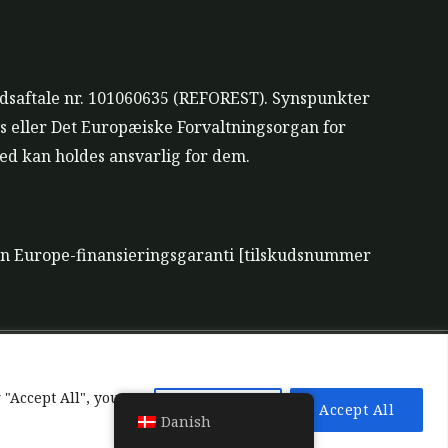
udsaftale nr. 101060635 (REFOREST). Synspunkter
s eller Det Europæiske Forvaltningsorgan for
d kan holdes ansvarlig for dem.
zon Europe-finansieringsgaranti [tilskudsnummer
tøjer
 "Accept All", you
Reject All
Accept All
Danish