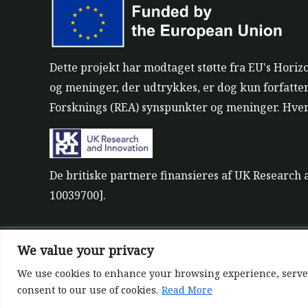
Dette projekt har modtaget støtte fra EU's Hori
og meninger, der udtrykkes, er dog kun forfatte
Forsknings (REA) synspunkter og meninger. Hve
De britiske partnere finansieres af UK Research
10039700].
We value your privacy
©All rights reserved 2022-2026 | ReForest projec
Designed and Developed by
Europroject Ltd.
We use cookies to enhance your browsing experience, serve pe
consent to our use of cookies.
Read More