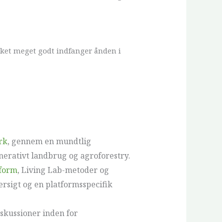
ilket meget godt indfanger ånden i
rk
, gennem en mundtlig
nerativt landbrug og agroforestry.
tform
, Living Lab-metoder og
rsigt og en platformsspecifik
kussioner inden for