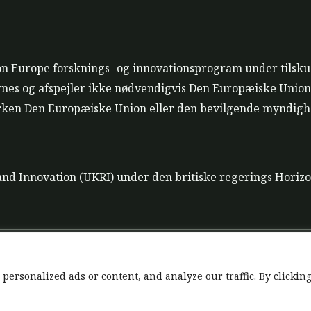
zon Europe forsknings- og innovationsprogram under tilsk
rnes og afspejler ikke nødvendigvis Den Europæiske Union
rken Den Europæiske Union eller den bevilgende myndighe
 and Innovation (UKRI) under den britiske regerings Hori
t
Datapolitik
Ansvarsfraskrivelse for værk
rsonalized ads or content, and analyze our traffic. By clicking