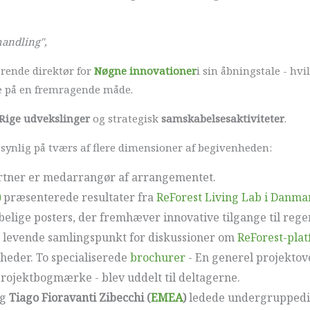
handling",
erende direktør for
Nøgne innovationer
i sin åbningstale - hv
e på en fremragende måde.
Rige udvekslinger
og strategisk
samskabelsesaktiviteter
.
r synlig på tværs af flere dimensioner af begivenheden:
artner er medarrangør af arrangementet.
)
præsenterede resultater fra
ReForest Living Lab i Danma
elige posters, der fremhæver innovative tilgange til rege
t levende samlingspunkt for diskussioner om
ReForest-pla
eder. To specialiserede
brochurer
- En generel projektove
ojektbogmærke - blev uddelt til deltagerne.
g
Tiago Fioravanti Zibecchi (
EMEA
)
ledede undergruppedis