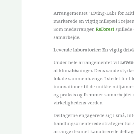
Arrangementet "Living-Labs for Mitig
markerede en vigtig milepæl i rejse
Som medarrangør,
ReForest
spillede
samarbejde.
Levende laboratorier: En vigtig driv
Under hele arrangementet vil
Leven
af klimaløsninger. Dens sande styrke 
lokale sammenhænge. I stedet for blot
innovationer til de unikke miljømæs
og praksis og fremmer samarbejdet m
virkelighedens verden.
Deltagerne engagerede sig i små, in
handlingsorienterede strategier for
arrangørteamet kanaliserede deltager