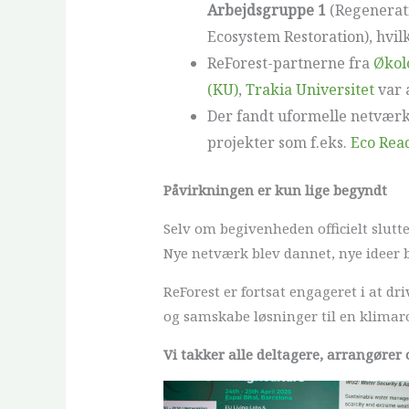
Arbejdsgruppe 1
(Regenerati
Ecosystem Restoration), hvi
ReForest-partnerne fra
Økol
(KU)
,
Trakia Universitet
var a
Der fandt uformelle netværk
projekter som f.eks.
Eco Rea
Påvirkningen er kun lige begyndt
Selv om begivenheden officielt slutte
Nye netværk blev dannet, nye ideer b
ReForest er fortsat engageret i at d
og samskabe løsninger til en klimar
Vi takker alle deltagere, arrangører 