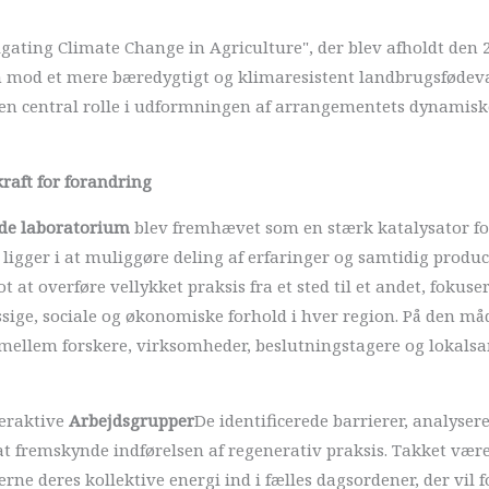
ating Climate Change in Agriculture", der blev afholdt den 24.
n mod et mere bæredygtigt og klimaresistent landbrugsfødev
 en central rolle i udformningen af arrangementets dynamisk
kraft for forandring
de laboratorium
blev fremhævet som en stærk katalysator for
ligger i at muliggøre deling af erfaringer og samtidig produce
 at overføre vellykket praksis fra et sted til et andet, fokuser
sige, sociale og økonomiske forhold i hver region. På den m
ellem forskere, virksomheder, beslutningstagere og lokalsamf
teraktive
Arbejdsgrupper
De identificerede barrierer, analyser
 at fremskynde indførelsen af regenerativ praksis. Takket væ
ne deres kollektive energi ind i fælles dagsordener, der vil 