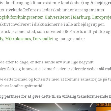
vt landbrug og klimaresistente landskaber) og
Arbejdsgr
lket styrkede ReForests lederskab under arrangementet.
ogisk forskningscenter
,
Universitetet i Marburg
,
Europroj
ktivt involveret i diskussionerne i alle arbejdsgrupper.
sdiskussioner sted, som udvidede ReForests indflydelse o
dy
,
Mikrokosmos
,
Forvandlet
og mange andre.
de efter to dage, er dens sande arv kun lige begyndt.
lev født, og innovative samarbejder er allerede ved at slå ro
rive dette fremad og fortsætte med at fremme samarbejde på tv
obust landbrugsfremtid.
og partnere for at gøre dette til en virkelig transformerende