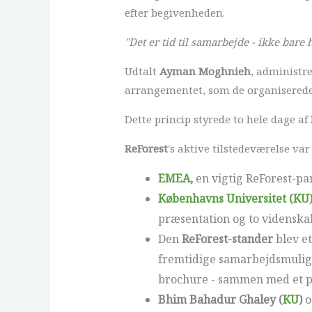
efter begivenheden.
"Det er tid til samarbejde - ikke bare 
Udtalt
Ayman Moghnieh
, administr
arrangementet, som de organisered
Dette princip styrede to hele dage af
ReForest
's aktive tilstedeværelse va
EMEA
,
en vigtig ReForest-p
Københavns Universitet (KU
præsentation og to videnskab
Den
ReForest-stander
blev e
fremtidige samarbejdsmuligh
brochure - sammen med et pr
Bhim Bahadur Ghaley (
KU
)
o