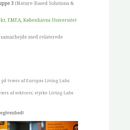
uppe 3
(Nature-Based Solutions &
ekt
,
EMEA
,
Københavns Universitet
g samarbejde med relaterede
d på tværs af Europas Living Labs.
ærs af sektorer, styrke Living Labs
 begivenhed!